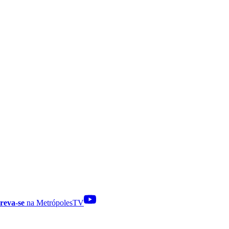
reva-se
na MetrópolesTV