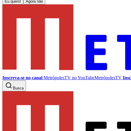
Eu quero!
Agora não
Inscreva-se no canal
MetrópolesTV no
YouTube
MetrópolesTV
Insc
Busca