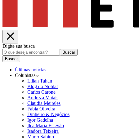
Digite sua busca
Buscar
Buscar
Últimas notícias
Colunistas
Lilian Tahan
Blog do Noblat
Carlos Carone
Andreza Matais
Claudia Meireles
Fábia Oliveira
Dinheiro & Negócios
Igor Gadelha
Ilca Maria Estevão
Isadora Teixeira
Mario Sabino