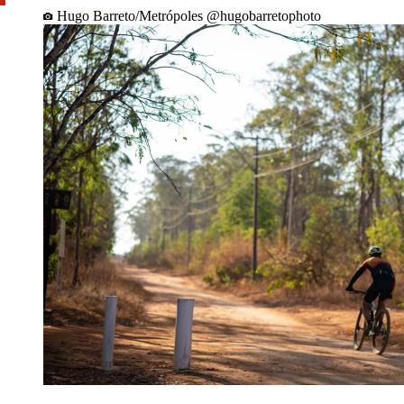
Hugo Barreto/Metrópoles @hugobarretophoto