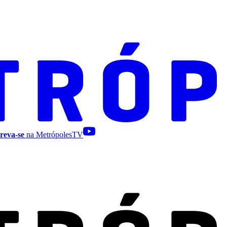
reva-se
na MetrópolesTV