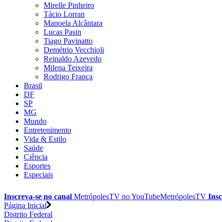
Mirelle Pinheiro
Tácio Lorran
Manoela Alcântara
Lucas Pasin
Tiago Pavinatto
Demétrio Vecchioli
Reinaldo Azevedo
Milena Teixeira
Rodrigo França
Brasil
DF
SP
MG
Mundo
Entretenimento
Vida & Estilo
Saúde
Ciência
Esportes
Especiais
Inscreva-se no canal
MetrópolesTV no
YouTube
MetrópolesTV
Insc
Página Inicial
Distrito Federal