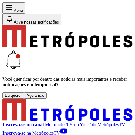
Menu
Ative nossas notificações
Você quer ficar por dentro das notícias mais importantes e receber
notificações em tempo real?
Eu quero!
Agora não
Inscreva-se no canal
MetrópolesTV no
YouTube
MetrópolesTV
Inscreva-se
na MetrópolesTV