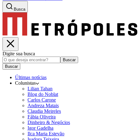
Busca
Digite sua busca
Buscar
Buscar
Últimas notícias
Colunistas
Lilian Tahan
Blog do Noblat
Carlos Carone
Andreza Matais
Claudia Meireles
Fábia Oliveira
Dinheiro & Negócios
Igor Gadelha
Ilca Maria Estevão
Isadora Teixeira