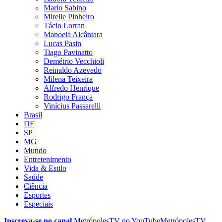
Mario Sabino
Mirelle Pinheiro
Tácio Lorran
Manoela Alcântara
Lucas Pasin
Tiago Pavinatto
Demétrio Vecchioli
Reinaldo Azevedo
Milena Teixeira
Alfredo Henrique
Rodrigo França
Vinícius Passarelli
Brasil
DF
SP
MG
Mundo
Entretenimento
Vida & Estilo
Saúde
Ciência
Esportes
Especiais
Inscreva-se no canal
MetrópolesTV no
YouTube
MetrópolesTV