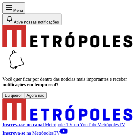
Menu
Ative nossas notificações
Você quer ficar por dentro das notícias mais importantes e receber
notificações em tempo real?
Eu quero!
Agora não
Inscreva-se no canal
MetrópolesTV no
YouTube
MetrópolesTV
Inscreva-se
na MetrópolesTV