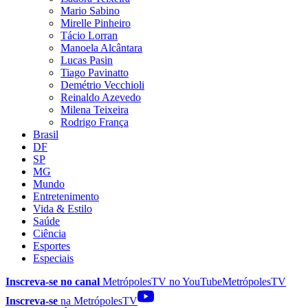
Mario Sabino
Mirelle Pinheiro
Tácio Lorran
Manoela Alcântara
Lucas Pasin
Tiago Pavinatto
Demétrio Vecchioli
Reinaldo Azevedo
Milena Teixeira
Rodrigo França
Brasil
DF
SP
MG
Mundo
Entretenimento
Vida & Estilo
Saúde
Ciência
Esportes
Especiais
Inscreva-se no canal
MetrópolesTV no
YouTube
MetrópolesTV
Inscreva-se
na MetrópolesTV