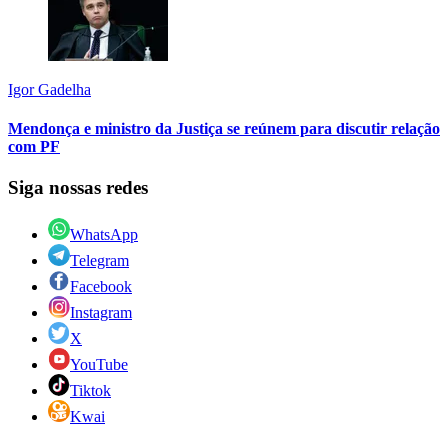
Igor Gadelha
Mendonça e ministro da Justiça se reúnem para discutir relação
com PF
Siga nossas redes
WhatsApp
Telegram
Facebook
Instagram
X
YouTube
Tiktok
Kwai