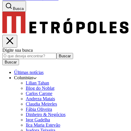
Busca
Digite sua busca
Buscar
Buscar
Últimas notícias
Colunistas
Lilian Tahan
Blog do Noblat
Carlos Carone
Andreza Matais
Claudia Meireles
Fábia Oliveira
Dinheiro & Negócios
Igor Gadelha
Ilca Maria Estevão
Isadora Teixeira