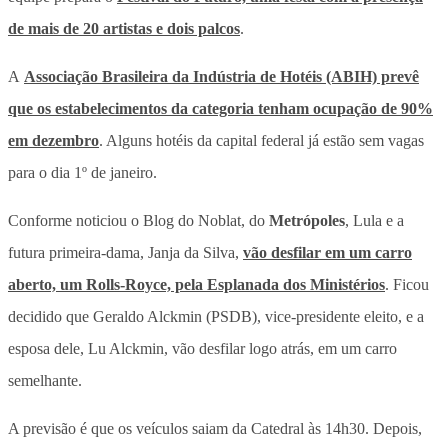
de mais de 20 artistas e dois palcos
.
A
Associação Brasileira da Indústria de Hotéis (ABIH) prevê
que os estabelecimentos da categoria tenham ocupação de 90%
em dezembro
. Alguns hotéis da capital federal já estão sem vagas
para o dia 1º de janeiro.
Conforme noticiou o Blog do Noblat, do
Metrópoles
, Lula e a
futura primeira-dama, Janja da Silva,
vão desfilar em um carro
aberto, um Rolls-Royce, pela Esplanada dos Ministérios
. Ficou
decidido que Geraldo Alckmin (PSDB), vice-presidente eleito, e a
esposa dele, Lu Alckmin, vão desfilar logo atrás, em um carro
semelhante.
A previsão é que os veículos saiam da Catedral às 14h30. Depois,