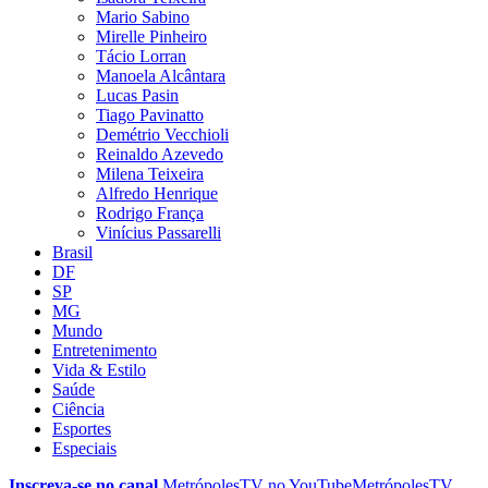
Mario Sabino
Mirelle Pinheiro
Tácio Lorran
Manoela Alcântara
Lucas Pasin
Tiago Pavinatto
Demétrio Vecchioli
Reinaldo Azevedo
Milena Teixeira
Alfredo Henrique
Rodrigo França
Vinícius Passarelli
Brasil
DF
SP
MG
Mundo
Entretenimento
Vida & Estilo
Saúde
Ciência
Esportes
Especiais
Inscreva-se no canal
MetrópolesTV no
YouTube
MetrópolesTV