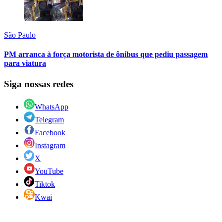
São Paulo
PM arranca à força motorista de ônibus que pediu passagem
para viatura
Siga nossas redes
WhatsApp
Telegram
Facebook
Instagram
X
YouTube
Tiktok
Kwai