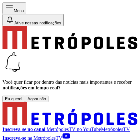
Menu
Ative nossas notificações
Você quer ficar por dentro das notícias mais importantes e receber
notificações em tempo real?
Eu quero!
Agora não
Inscreva-se no canal
MetrópolesTV no
YouTube
MetrópolesTV
Inscreva-se
na MetrópolesTV