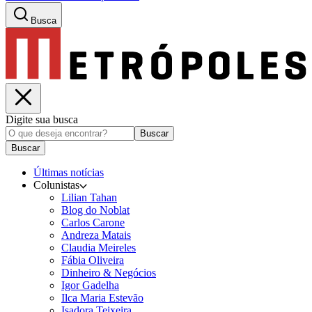
Busca
Digite sua busca
Buscar
Buscar
Últimas notícias
Colunistas
Lilian Tahan
Blog do Noblat
Carlos Carone
Andreza Matais
Claudia Meireles
Fábia Oliveira
Dinheiro & Negócios
Igor Gadelha
Ilca Maria Estevão
Isadora Teixeira