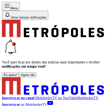
Menu
Ative nossas notificações
Você quer ficar por dentro das notícias mais importantes e receber
notificações em tempo real?
Eu quero!
Agora não
Inscreva-se no canal
MetrópolesTV no
YouTube
MetrópolesTV
Inscreva-se
na MetrópolesTV