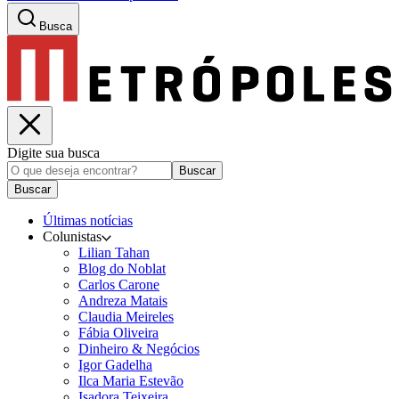
Busca
Digite sua busca
Buscar
Buscar
Últimas notícias
Colunistas
Lilian Tahan
Blog do Noblat
Carlos Carone
Andreza Matais
Claudia Meireles
Fábia Oliveira
Dinheiro & Negócios
Igor Gadelha
Ilca Maria Estevão
Isadora Teixeira