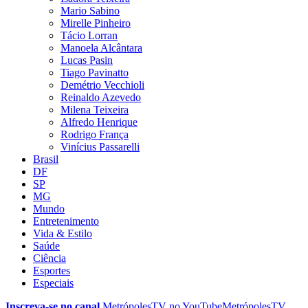
Mario Sabino
Mirelle Pinheiro
Tácio Lorran
Manoela Alcântara
Lucas Pasin
Tiago Pavinatto
Demétrio Vecchioli
Reinaldo Azevedo
Milena Teixeira
Alfredo Henrique
Rodrigo França
Vinícius Passarelli
Brasil
DF
SP
MG
Mundo
Entretenimento
Vida & Estilo
Saúde
Ciência
Esportes
Especiais
Inscreva-se no canal
MetrópolesTV no
YouTube
MetrópolesTV