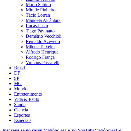
Mario Sabino
Mirelle Pinheiro
Tácio Lorran
Manoela Alcântara
Lucas Pasin
Tiago Pavinatto
Demétrio Vecchioli
Reinaldo Azevedo
Milena Teixeira
Alfredo Henrique
Rodrigo França
Vinícius Passarelli
Brasil
DF
SP
MG
Mundo
Entretenimento
Vida & Estilo
Saúde
Ciência
Esportes
Especiais
Inscreva-se no canal
MetrópolesTV no
YouTube
MetrópolesTV