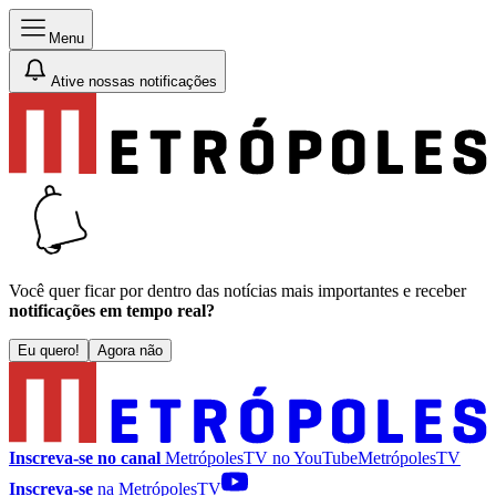
Menu
Ative nossas notificações
Você quer ficar por dentro das notícias mais importantes e receber
notificações em tempo real?
Eu quero!
Agora não
Inscreva-se no canal
MetrópolesTV no
YouTube
MetrópolesTV
Inscreva-se
na MetrópolesTV