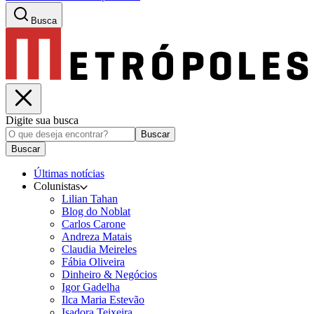
Busca
Digite sua busca
Buscar
Buscar
Últimas notícias
Colunistas
Lilian Tahan
Blog do Noblat
Carlos Carone
Andreza Matais
Claudia Meireles
Fábia Oliveira
Dinheiro & Negócios
Igor Gadelha
Ilca Maria Estevão
Isadora Teixeira