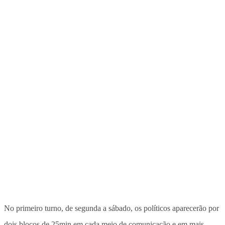
No primeiro turno, de segunda a sábado, os políticos aparecerão por
dois blocos de 25min em cada meio de comunicação e em mais