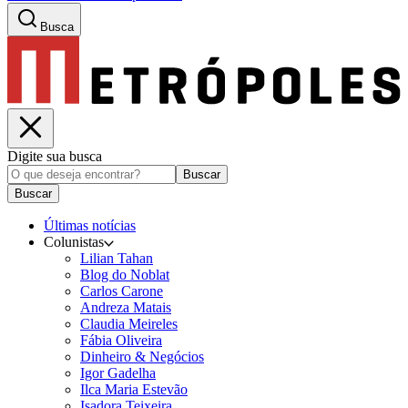
Busca
Digite sua busca
Buscar
Buscar
Últimas notícias
Colunistas
Lilian Tahan
Blog do Noblat
Carlos Carone
Andreza Matais
Claudia Meireles
Fábia Oliveira
Dinheiro & Negócios
Igor Gadelha
Ilca Maria Estevão
Isadora Teixeira