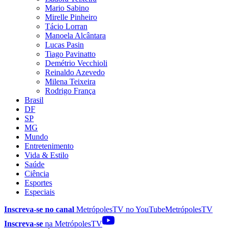
Mario Sabino
Mirelle Pinheiro
Tácio Lorran
Manoela Alcântara
Lucas Pasin
Tiago Pavinatto
Demétrio Vecchioli
Reinaldo Azevedo
Milena Teixeira
Rodrigo França
Brasil
DF
SP
MG
Mundo
Entretenimento
Vida & Estilo
Saúde
Ciência
Esportes
Especiais
Inscreva-se no canal
MetrópolesTV no
YouTube
MetrópolesTV
Inscreva-se
na MetrópolesTV