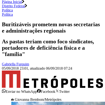
Página Inicial
Distrito Federal
Política
Política
Buritizáveis prometem novas secretarias
e administrações regionais
As pastas teriam como foco sindicatos,
portadores de deficiência física e a
"família"
Gabriella Furquim
05/09/2018 23:01
,
atualizado
06/09/2018 07:24
Enviar no WhatsApp
Facebook
Twitter
Giovanna Bembom/Metrópoles