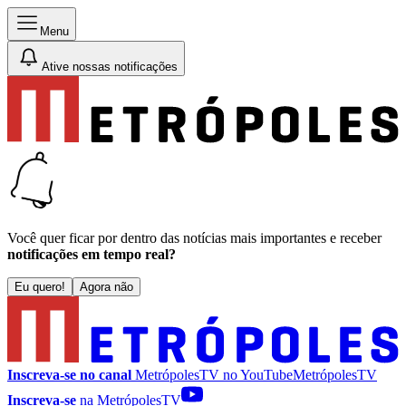
Menu
Ative nossas notificações
Você quer ficar por dentro das notícias mais importantes e receber
notificações em tempo real?
Eu quero!
Agora não
Inscreva-se no canal
MetrópolesTV no
YouTube
MetrópolesTV
Inscreva-se
na MetrópolesTV