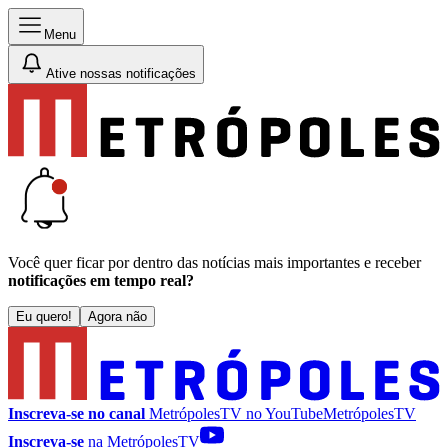
Menu
Ative nossas notificações
Você quer ficar por dentro das notícias mais importantes e receber
notificações em tempo real?
Eu quero!
Agora não
Inscreva-se no canal
MetrópolesTV no
YouTube
MetrópolesTV
Inscreva-se
na MetrópolesTV