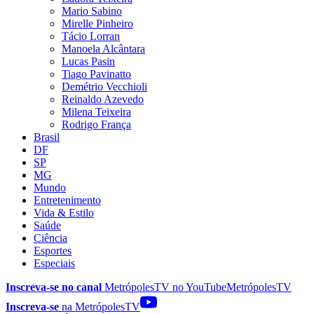
Mario Sabino
Mirelle Pinheiro
Tácio Lorran
Manoela Alcântara
Lucas Pasin
Tiago Pavinatto
Demétrio Vecchioli
Reinaldo Azevedo
Milena Teixeira
Rodrigo França
Brasil
DF
SP
MG
Mundo
Entretenimento
Vida & Estilo
Saúde
Ciência
Esportes
Especiais
Inscreva-se no canal
MetrópolesTV no
YouTube
MetrópolesTV
Inscreva-se
na MetrópolesTV