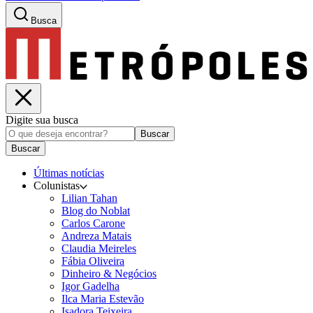
Busca
Digite sua busca
Buscar
Buscar
Últimas notícias
Colunistas
Lilian Tahan
Blog do Noblat
Carlos Carone
Andreza Matais
Claudia Meireles
Fábia Oliveira
Dinheiro & Negócios
Igor Gadelha
Ilca Maria Estevão
Isadora Teixeira