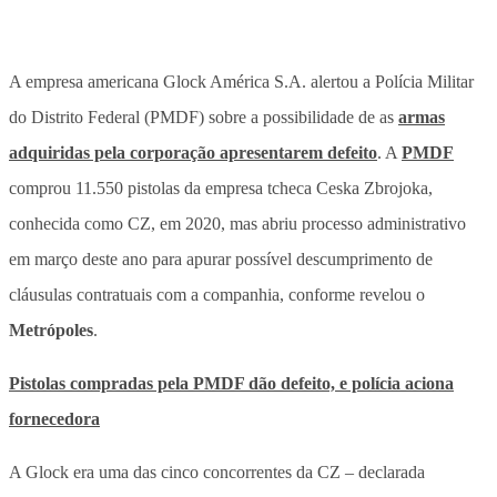
A empresa americana Glock América S.A. alertou a Polícia Militar
do Distrito Federal (PMDF) sobre a possibilidade de as
armas
adquiridas pela corporação apresentarem defeito
. A
PMDF
comprou 11.550 pistolas da empresa tcheca Ceska Zbrojoka,
conhecida como CZ, em 2020, mas abriu processo administrativo
em março deste ano para apurar possível descumprimento de
cláusulas contratuais com a companhia, conforme revelou o
Metrópoles
.
Pistolas compradas pela PMDF dão defeito, e polícia aciona
fornecedora
A Glock era uma das cinco concorrentes da CZ – declarada