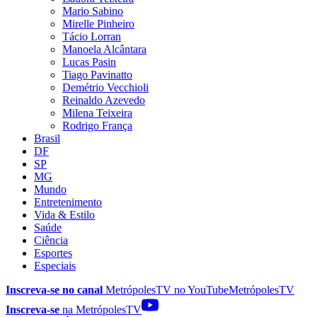
Mario Sabino
Mirelle Pinheiro
Tácio Lorran
Manoela Alcântara
Lucas Pasin
Tiago Pavinatto
Demétrio Vecchioli
Reinaldo Azevedo
Milena Teixeira
Rodrigo França
Brasil
DF
SP
MG
Mundo
Entretenimento
Vida & Estilo
Saúde
Ciência
Esportes
Especiais
Inscreva-se no canal
MetrópolesTV no
YouTube
MetrópolesTV
Inscreva-se
na MetrópolesTV