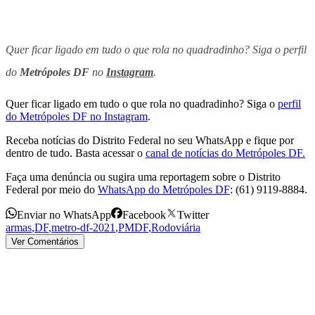
Quer ficar ligado em tudo o que rola no quadradinho? Siga o perfil
do
Metrópoles DF
no
Instagram
.
Quer ficar ligado em tudo o que rola no quadradinho? Siga o
perfil
do Metrópoles DF no Instagram
.
Receba notícias do Distrito Federal no seu WhatsApp e fique por
dentro de tudo. Basta acessar o
canal de notícias do Metrópoles DF.
Faça uma denúncia ou sugira uma reportagem sobre o Distrito
Federal por meio do
WhatsApp do Metrópoles DF
: (61) 9119-8884.
Enviar no WhatsApp
Facebook
Twitter
armas
,
DF
,
metro-df-2021
,
PMDF
,
Rodoviária
Ver Comentários