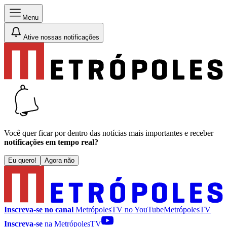
Menu
Ative nossas notificações
Você quer ficar por dentro das notícias mais importantes e receber
notificações em tempo real?
Eu quero!
Agora não
Inscreva-se no canal
MetrópolesTV no
YouTube
MetrópolesTV
Inscreva-se
na MetrópolesTV