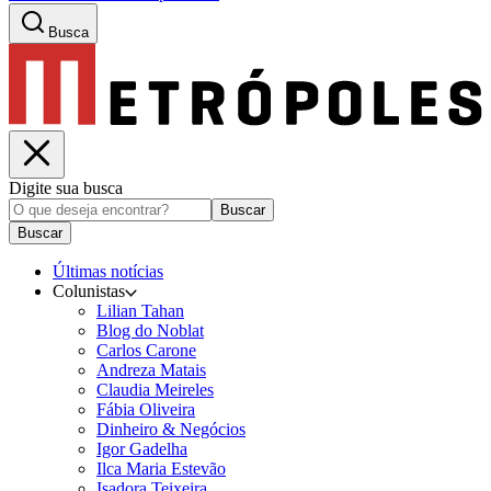
Busca
Digite sua busca
Buscar
Buscar
Últimas notícias
Colunistas
Lilian Tahan
Blog do Noblat
Carlos Carone
Andreza Matais
Claudia Meireles
Fábia Oliveira
Dinheiro & Negócios
Igor Gadelha
Ilca Maria Estevão
Isadora Teixeira