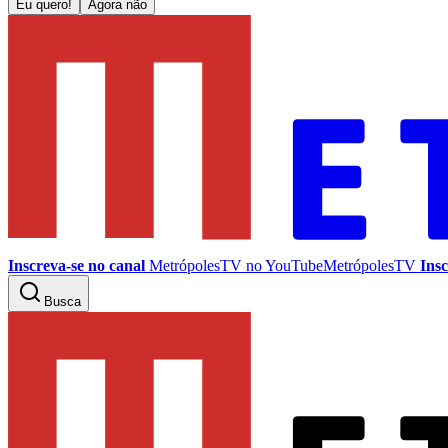
Eu quero!
Agora não
Inscreva-se no canal
MetrópolesTV no
YouTube
MetrópolesTV
Insc
Busca