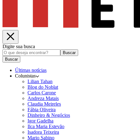
Digite sua busca
Buscar
Buscar
Últimas notícias
Colunistas
Lilian Tahan
Blog do Noblat
Carlos Carone
Andreza Matais
Claudia Meireles
Fábia Oliveira
Dinheiro & Negócios
Igor Gadelha
Ilca Maria Estevão
Isadora Teixeira
Mario Sabino