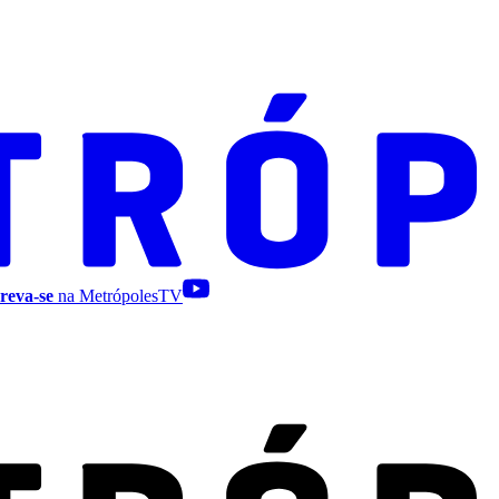
reva-se
na MetrópolesTV