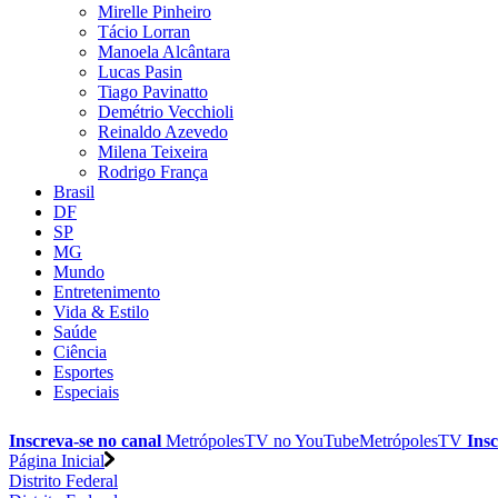
Mirelle Pinheiro
Tácio Lorran
Manoela Alcântara
Lucas Pasin
Tiago Pavinatto
Demétrio Vecchioli
Reinaldo Azevedo
Milena Teixeira
Rodrigo França
Brasil
DF
SP
MG
Mundo
Entretenimento
Vida & Estilo
Saúde
Ciência
Esportes
Especiais
Inscreva-se no canal
MetrópolesTV no
YouTube
MetrópolesTV
Insc
Página Inicial
Distrito Federal