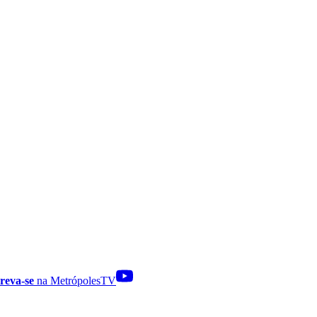
reva-se
na MetrópolesTV