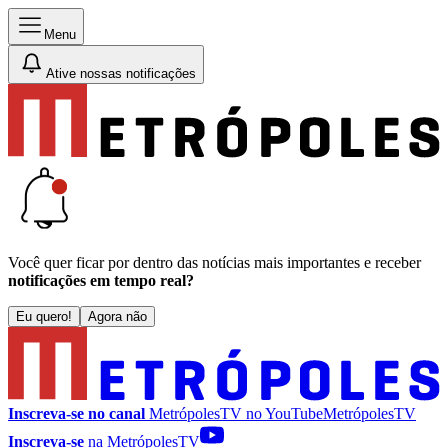
Menu
Ative nossas notificações
Você quer ficar por dentro das notícias mais importantes e receber
notificações em tempo real?
Eu quero!
Agora não
Inscreva-se no canal
MetrópolesTV no
YouTube
MetrópolesTV
Inscreva-se
na MetrópolesTV