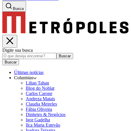
Busca
Digite sua busca
Buscar
Buscar
Últimas notícias
Colunistas
Lilian Tahan
Blog do Noblat
Carlos Carone
Andreza Matais
Claudia Meireles
Fábia Oliveira
Dinheiro & Negócios
Igor Gadelha
Ilca Maria Estevão
Isadora Teixeira