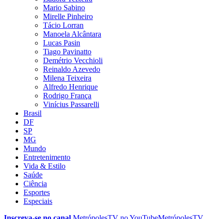
Mario Sabino
Mirelle Pinheiro
Tácio Lorran
Manoela Alcântara
Lucas Pasin
Tiago Pavinatto
Demétrio Vecchioli
Reinaldo Azevedo
Milena Teixeira
Alfredo Henrique
Rodrigo França
Vinícius Passarelli
Brasil
DF
SP
MG
Mundo
Entretenimento
Vida & Estilo
Saúde
Ciência
Esportes
Especiais
Inscreva-se no canal
MetrópolesTV no
YouTube
MetrópolesTV