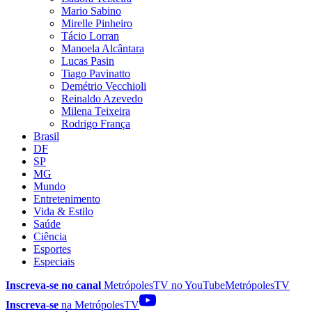
Mario Sabino
Mirelle Pinheiro
Tácio Lorran
Manoela Alcântara
Lucas Pasin
Tiago Pavinatto
Demétrio Vecchioli
Reinaldo Azevedo
Milena Teixeira
Rodrigo França
Brasil
DF
SP
MG
Mundo
Entretenimento
Vida & Estilo
Saúde
Ciência
Esportes
Especiais
Inscreva-se no canal
MetrópolesTV no
YouTube
MetrópolesTV
Inscreva-se
na MetrópolesTV