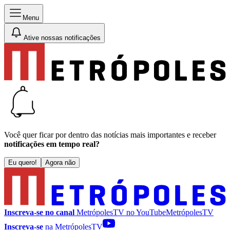
Menu
Ative nossas notificações
Você quer ficar por dentro das notícias mais importantes e receber
notificações em tempo real?
Eu quero!
Agora não
Inscreva-se no canal
MetrópolesTV no
YouTube
MetrópolesTV
Inscreva-se
na MetrópolesTV