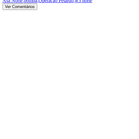
Asa Norte
,
bomba
,
Operação Petardo
,
w3 norte
Ver Comentários