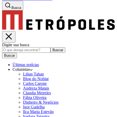
Busca
Digite sua busca
Buscar
Buscar
Últimas notícias
Colunistas
Lilian Tahan
Blog do Noblat
Carlos Carone
Andreza Matais
Claudia Meireles
Fábia Oliveira
Dinheiro & Negócios
Igor Gadelha
Ilca Maria Estevão
Isadora Teixeira