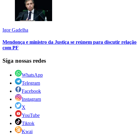
Igor Gadelha
Mendonça e ministro da Justiça se reúnem para discutir relação
com PF
Siga nossas redes
WhatsApp
Telegram
Facebook
Instagram
X
YouTube
Tiktok
Kwai