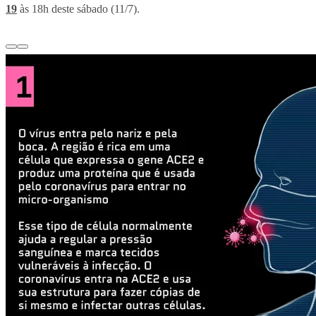
19
às 18h deste sábado (11/7).