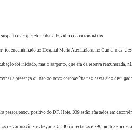
a suspeita é de que ele tenha sido vítima do
coronavírus
.
colar, foi encaminhado ao Hospital Maria Auxiliadora, no Gama, mas j
tubação foi iniciado, mas o sargento, que era da reserva remunerada, não
terminar a presença ou não do novo coronavírus não havia sido divulgad
ra pessoa testou positivo do DF. Hoje, 339 estão afastados em decorr
dos de coronavírus e chegou a 68.406 infectados e 796 mortos em deco