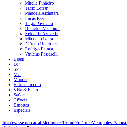
Mirelle Pinheiro
Tácio Lorran
Manoela Alcântara
Lucas Pasin
Tiago Pavinatto
Demétrio Vecchioli
Reinaldo Azevedo
Milena Teixeira
Alfredo Henrique
Rodrigo França
Vinícius Passarelli
Brasil
DF
SP
MG
Mundo
Entretenimento
Vida & Estilo
Saúde
Ciência
Esportes
Especiais
Inscreva-se no canal
MetrópolesTV no
YouTube
MetrópolesTV
Insc