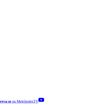
reva-se
na MetrópolesTV