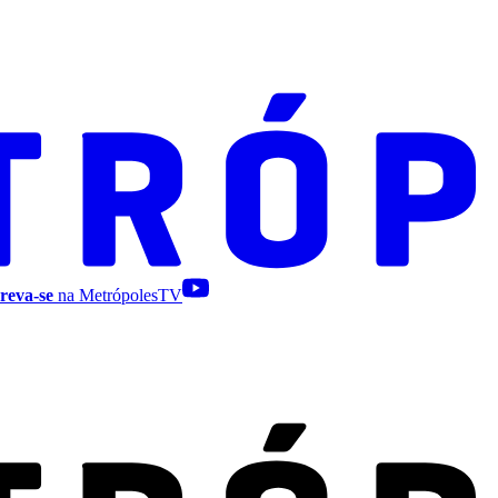
reva-se
na MetrópolesTV