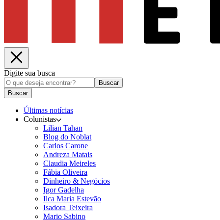
Digite sua busca
Buscar
Buscar
Últimas notícias
Colunistas
Lilian Tahan
Blog do Noblat
Carlos Carone
Andreza Matais
Claudia Meireles
Fábia Oliveira
Dinheiro & Negócios
Igor Gadelha
Ilca Maria Estevão
Isadora Teixeira
Mario Sabino