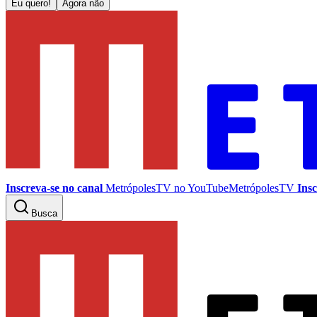
Eu quero!
Agora não
Inscreva-se no canal
MetrópolesTV no
YouTube
MetrópolesTV
Insc
Busca