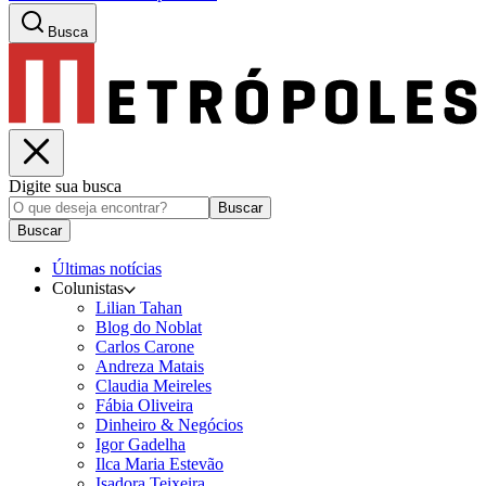
Busca
Digite sua busca
Buscar
Buscar
Últimas notícias
Colunistas
Lilian Tahan
Blog do Noblat
Carlos Carone
Andreza Matais
Claudia Meireles
Fábia Oliveira
Dinheiro & Negócios
Igor Gadelha
Ilca Maria Estevão
Isadora Teixeira