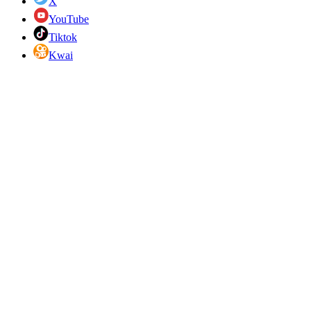
X
YouTube
Tiktok
Kwai