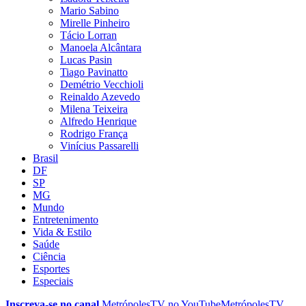
Mario Sabino
Mirelle Pinheiro
Tácio Lorran
Manoela Alcântara
Lucas Pasin
Tiago Pavinatto
Demétrio Vecchioli
Reinaldo Azevedo
Milena Teixeira
Alfredo Henrique
Rodrigo França
Vinícius Passarelli
Brasil
DF
SP
MG
Mundo
Entretenimento
Vida & Estilo
Saúde
Ciência
Esportes
Especiais
Inscreva-se no canal
MetrópolesTV no
YouTube
MetrópolesTV