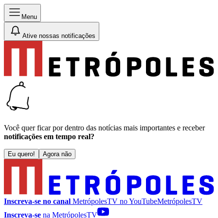
Menu
Ative nossas notificações
Você quer ficar por dentro das notícias mais importantes e receber
notificações em tempo real?
Eu quero!
Agora não
Inscreva-se no canal
MetrópolesTV no
YouTube
MetrópolesTV
Inscreva-se
na MetrópolesTV