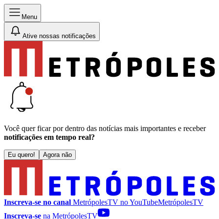
Menu
Ative nossas notificações
Você quer ficar por dentro das notícias mais importantes e receber
notificações em tempo real?
Eu quero!
Agora não
Inscreva-se no canal
MetrópolesTV no
YouTube
MetrópolesTV
Inscreva-se
na MetrópolesTV