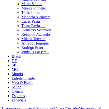
Mario Sabino
Mirelle Pinheiro
Tácio Lorran
Manoela Alcântara
Lucas Pasin
Tiago Pavinatto
Demétrio Vecchioli
Reinaldo Azevedo
Milena Teixeira
Alfredo Henrique
Rodrigo França
Vinícius Passarelli
Brasil
DF
SP
MG
Mundo
Entretenimento
Vida & Estilo
Saúde
Ciência
Esportes
Especiais
Inscreva-se no canal
MetrópolesTV no
YouTube
MetrópolesTV