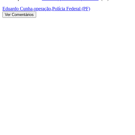
Eduardo Cunha
,
operação
,
Polícia Federal (PF)
Ver Comentários