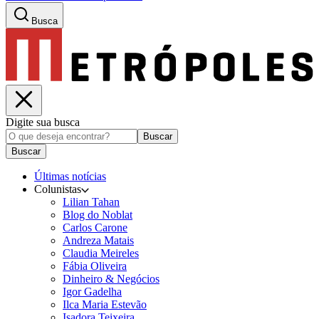
Busca
Digite sua busca
Buscar
Buscar
Últimas notícias
Colunistas
Lilian Tahan
Blog do Noblat
Carlos Carone
Andreza Matais
Claudia Meireles
Fábia Oliveira
Dinheiro & Negócios
Igor Gadelha
Ilca Maria Estevão
Isadora Teixeira