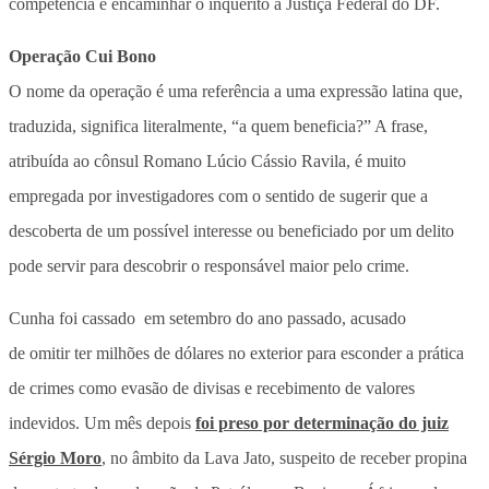
competência e encaminhar o inquérito à Justiça Federal do DF.
Operação Cui Bono
O nome da operação é uma referência a uma expressão latina que,
traduzida, significa literalmente, “a quem beneficia?” A frase,
atribuída ao cônsul Romano Lúcio Cássio Ravila, é muito
empregada por investigadores com o sentido de sugerir que a
descoberta de um possível interesse ou beneficiado por um delito
pode servir para descobrir o responsável maior pelo crime.
Cunha foi cassado em setembro do ano passado, acusado
de omitir ter milhões de dólares no exterior para esconder a prática
de crimes como evasão de divisas e recebimento de valores
indevidos. Um mês depois
foi preso por determinação do juiz
Sérgio Moro
, no âmbito da Lava Jato, suspeito de receber propina