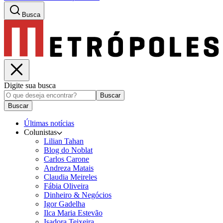
Busca
Digite sua busca
Buscar
Buscar
Últimas notícias
Colunistas
Lilian Tahan
Blog do Noblat
Carlos Carone
Andreza Matais
Claudia Meireles
Fábia Oliveira
Dinheiro & Negócios
Igor Gadelha
Ilca Maria Estevão
Isadora Teixeira