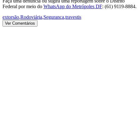
Faça uma denúncia ou sugira uma reportagem sobre o Distrito
Federal por meio do
WhatsApp do Metrópoles DF
: (61) 9119-8884.
extorsão
,
Rodoviária
,
Segurança
,
travestis
Ver Comentários