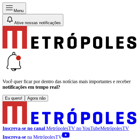
Menu
Ative nossas notificações
Você quer ficar por dentro das notícias mais importantes e receber
notificações em tempo real?
Eu quero!
Agora não
Inscreva-se no canal
MetrópolesTV no
YouTube
MetrópolesTV
Inscreva-se
na MetrópolesTV