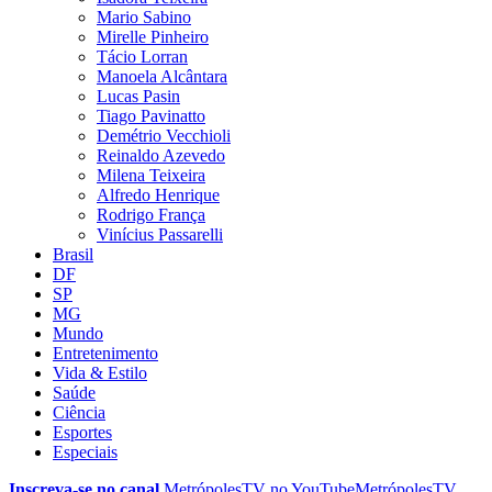
Mario Sabino
Mirelle Pinheiro
Tácio Lorran
Manoela Alcântara
Lucas Pasin
Tiago Pavinatto
Demétrio Vecchioli
Reinaldo Azevedo
Milena Teixeira
Alfredo Henrique
Rodrigo França
Vinícius Passarelli
Brasil
DF
SP
MG
Mundo
Entretenimento
Vida & Estilo
Saúde
Ciência
Esportes
Especiais
Inscreva-se no canal
MetrópolesTV no
YouTube
MetrópolesTV