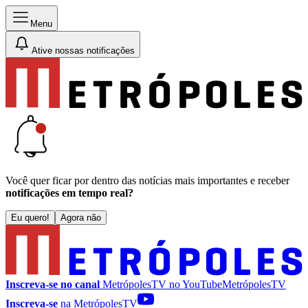
Menu
Ative nossas notificações
Você quer ficar por dentro das notícias mais importantes e receber
notificações em tempo real?
Eu quero!
Agora não
Inscreva-se no canal
MetrópolesTV no
YouTube
MetrópolesTV
Inscreva-se
na MetrópolesTV