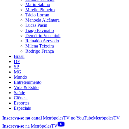
Mario Sabino
Mirelle Pinheiro
Tácio Lorran
Manoela Alcântara
Lucas Pasin
Tiago Pavinatto
Demétrio Vecchioli
Reinaldo Azevedo
Milena Teixeira
Rodrigo França
Brasil
DF
SP
MG
Mundo
Entretenimento
Vida & Estilo
Saúde
Ciência
Esportes
Especiais
Inscreva-se no canal
MetrópolesTV no
YouTube
MetrópolesTV
Inscreva-se
na MetrópolesTV