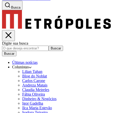
Busca
Digite sua busca
Buscar
Buscar
Últimas notícias
Colunistas
Lilian Tahan
Blog do Noblat
Carlos Carone
Andreza Matais
Claudia Meireles
Fábia Oliveira
Dinheiro & Negócios
Igor Gadelha
Ilca Maria Estevão
Isadora Teixeira