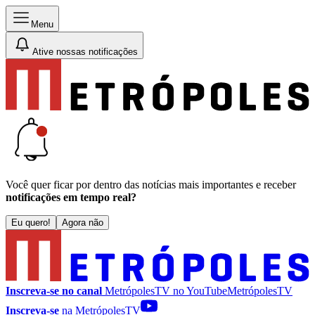
Menu
Ative nossas notificações
Você quer ficar por dentro das notícias mais importantes e receber
notificações em tempo real?
Eu quero!
Agora não
Inscreva-se no canal
MetrópolesTV no
YouTube
MetrópolesTV
Inscreva-se
na MetrópolesTV