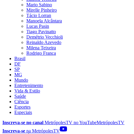
Mario Sabino
Mirelle Pinheiro
Tácio Lorran
Manoela Alcântara
Lucas Pasin
Tiago Pavinatto
Demétrio Vecchioli
Reinaldo Azevedo
Milena Teixeira
Rodrigo França
Brasil
DF
SP
MG
Mundo
Entretenimento
Vida & Estilo
Saúde
Ciência
Esportes
Especiais
Inscreva-se no canal
MetrópolesTV no
YouTube
MetrópolesTV
Inscreva-se
na MetrópolesTV