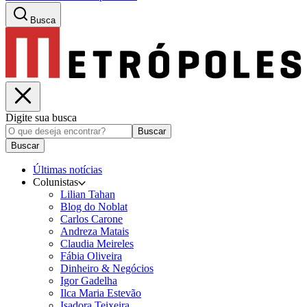
Busca
Digite sua busca
Buscar
Buscar
Últimas notícias
Colunistas
Lilian Tahan
Blog do Noblat
Carlos Carone
Andreza Matais
Claudia Meireles
Fábia Oliveira
Dinheiro & Negócios
Igor Gadelha
Ilca Maria Estevão
Isadora Teixeira