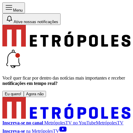
Menu
Ative nossas notificações
Você quer ficar por dentro das notícias mais importantes e receber
notificações em tempo real?
Eu quero!
Agora não
Inscreva-se no canal
MetrópolesTV no
YouTube
MetrópolesTV
Inscreva-se
na MetrópolesTV