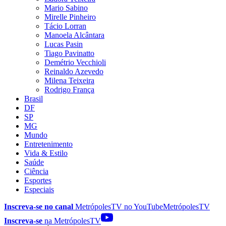
Mario Sabino
Mirelle Pinheiro
Tácio Lorran
Manoela Alcântara
Lucas Pasin
Tiago Pavinatto
Demétrio Vecchioli
Reinaldo Azevedo
Milena Teixeira
Rodrigo França
Brasil
DF
SP
MG
Mundo
Entretenimento
Vida & Estilo
Saúde
Ciência
Esportes
Especiais
Inscreva-se no canal
MetrópolesTV no
YouTube
MetrópolesTV
Inscreva-se
na MetrópolesTV