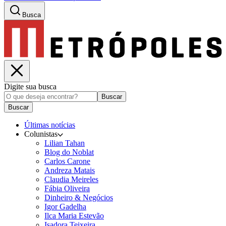
Busca
Digite sua busca
Buscar
Buscar
Últimas notícias
Colunistas
Lilian Tahan
Blog do Noblat
Carlos Carone
Andreza Matais
Claudia Meireles
Fábia Oliveira
Dinheiro & Negócios
Igor Gadelha
Ilca Maria Estevão
Isadora Teixeira