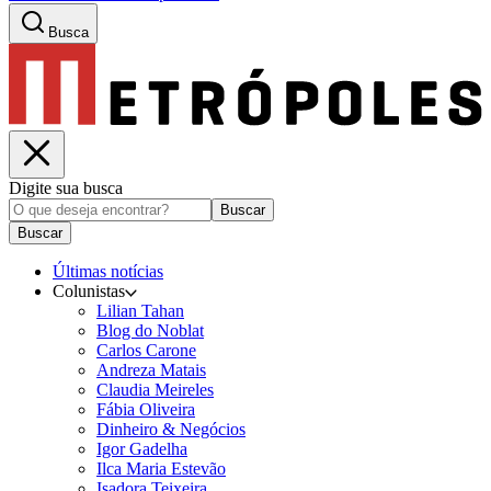
Busca
Digite sua busca
Buscar
Buscar
Últimas notícias
Colunistas
Lilian Tahan
Blog do Noblat
Carlos Carone
Andreza Matais
Claudia Meireles
Fábia Oliveira
Dinheiro & Negócios
Igor Gadelha
Ilca Maria Estevão
Isadora Teixeira