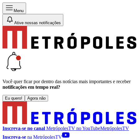
Menu
Ative nossas notificações
Você quer ficar por dentro das notícias mais importantes e receber
notificações em tempo real?
Eu quero!
Agora não
Inscreva-se no canal
MetrópolesTV no
YouTube
MetrópolesTV
Inscreva-se
na MetrópolesTV