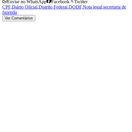
Enviar no WhatsApp
Facebook
Twitter
CPF
,
Diário Oficial
,
Distrito Federal
,
DODF
,
Nota legal
,
secretaria de
fazenda
Ver Comentários