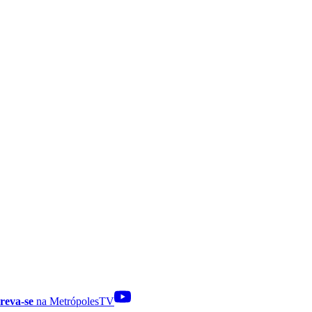
reva-se
na MetrópolesTV