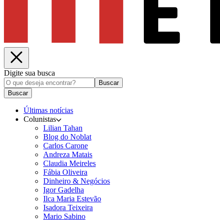
Digite sua busca
Buscar
Buscar
Últimas notícias
Colunistas
Lilian Tahan
Blog do Noblat
Carlos Carone
Andreza Matais
Claudia Meireles
Fábia Oliveira
Dinheiro & Negócios
Igor Gadelha
Ilca Maria Estevão
Isadora Teixeira
Mario Sabino