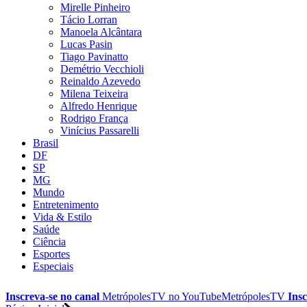
Mirelle Pinheiro
Tácio Lorran
Manoela Alcântara
Lucas Pasin
Tiago Pavinatto
Demétrio Vecchioli
Reinaldo Azevedo
Milena Teixeira
Alfredo Henrique
Rodrigo França
Vinícius Passarelli
Brasil
DF
SP
MG
Mundo
Entretenimento
Vida & Estilo
Saúde
Ciência
Esportes
Especiais
Inscreva-se no canal
MetrópolesTV no
YouTube
MetrópolesTV
Insc