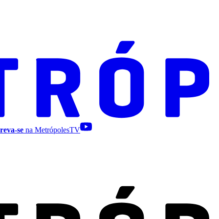
reva-se
na MetrópolesTV