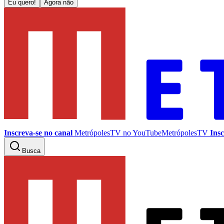
Eu quero!
Agora não
Inscreva-se no canal
MetrópolesTV no
YouTube
MetrópolesTV
Insc
Busca