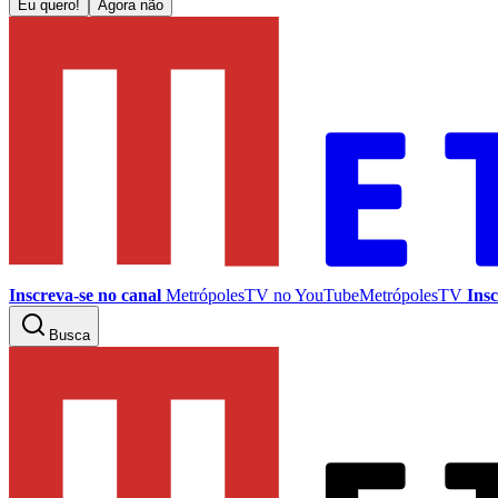
Eu quero!
Agora não
Inscreva-se no canal
MetrópolesTV no
YouTube
MetrópolesTV
Insc
Busca