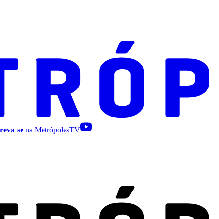
reva-se
na MetrópolesTV