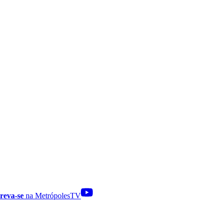
reva-se
na MetrópolesTV