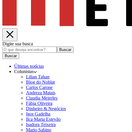
Digite sua busca
Buscar
Buscar
Últimas notícias
Colunistas
Lilian Tahan
Blog do Noblat
Carlos Carone
Andreza Matais
Claudia Meireles
Fábia Oliveira
Dinheiro & Negócios
Igor Gadelha
Ilca Maria Estevão
Isadora Teixeira
Mario Sabino