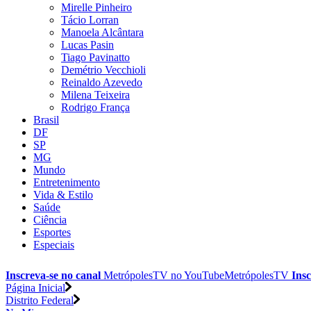
Mirelle Pinheiro
Tácio Lorran
Manoela Alcântara
Lucas Pasin
Tiago Pavinatto
Demétrio Vecchioli
Reinaldo Azevedo
Milena Teixeira
Rodrigo França
Brasil
DF
SP
MG
Mundo
Entretenimento
Vida & Estilo
Saúde
Ciência
Esportes
Especiais
Inscreva-se no canal
MetrópolesTV no
YouTube
MetrópolesTV
Insc
Página Inicial
Distrito Federal