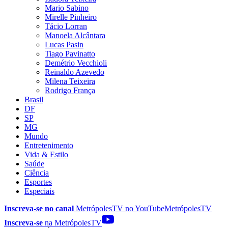
Mario Sabino
Mirelle Pinheiro
Tácio Lorran
Manoela Alcântara
Lucas Pasin
Tiago Pavinatto
Demétrio Vecchioli
Reinaldo Azevedo
Milena Teixeira
Rodrigo França
Brasil
DF
SP
MG
Mundo
Entretenimento
Vida & Estilo
Saúde
Ciência
Esportes
Especiais
Inscreva-se no canal
MetrópolesTV no
YouTube
MetrópolesTV
Inscreva-se
na MetrópolesTV