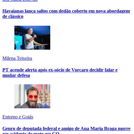
Havaianas lança saltos com dedão coberto em nova abordagem
de clássico
Milena Teixeira
PT acende alerta após ex-sócio de Vorcaro decidir falar e
mudar defesa
Entorno e Goiás
Genro de deputada federal e amigo de Ana Maria Braga morre
em acidente de moto em GO