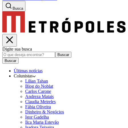
Busca
Digite sua busca
Buscar
Buscar
Últimas notícias
Colunistas
Lilian Tahan
Blog do Noblat
Carlos Carone
Andreza Matais
Claudia Meireles
Fábia Oliveira
Dinheiro & Negócios
Igor Gadelha
Ilca Maria Estevão
Isadora Teixeira