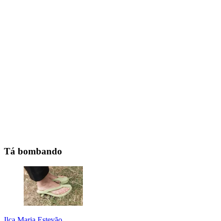
Tá bombando
Ilca Maria Estevão