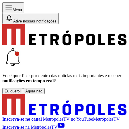
Menu
Ative nossas notificações
Você quer ficar por dentro das notícias mais importantes e receber
notificações em tempo real?
Eu quero!
Agora não
Inscreva-se no canal
MetrópolesTV no
YouTube
MetrópolesTV
Inscreva-se
na MetrópolesTV