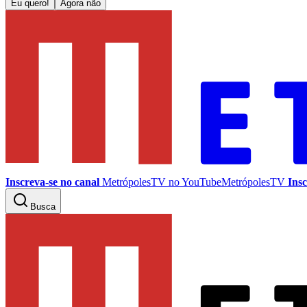
Eu quero!
Agora não
Inscreva-se no canal
MetrópolesTV no
YouTube
MetrópolesTV
Insc
Busca