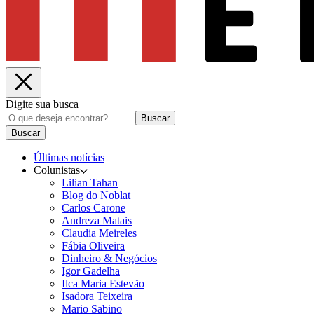
Digite sua busca
Buscar
Buscar
Últimas notícias
Colunistas
Lilian Tahan
Blog do Noblat
Carlos Carone
Andreza Matais
Claudia Meireles
Fábia Oliveira
Dinheiro & Negócios
Igor Gadelha
Ilca Maria Estevão
Isadora Teixeira
Mario Sabino