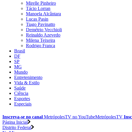
Mirelle Pinheiro
Tácio Lorran
Manoela Alcântara
Lucas Pasin
Tiago Pavinatto
Demétrio Vecchioli
Reinaldo Azevedo
Milena Teixeira
Rodrigo França
Brasil
DF
SP
MG
Mundo
Entretenimento
Vida & Estilo
Saúde
Ciência
Esportes
Especiais
Inscreva-se no canal
MetrópolesTV no
YouTube
MetrópolesTV
Insc
Página Inicial
Distrito Federal