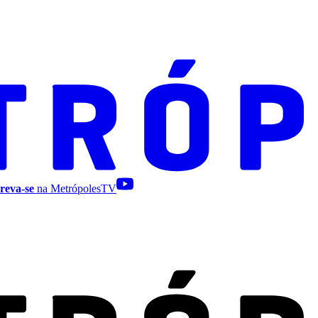
reva-se
na MetrópolesTV