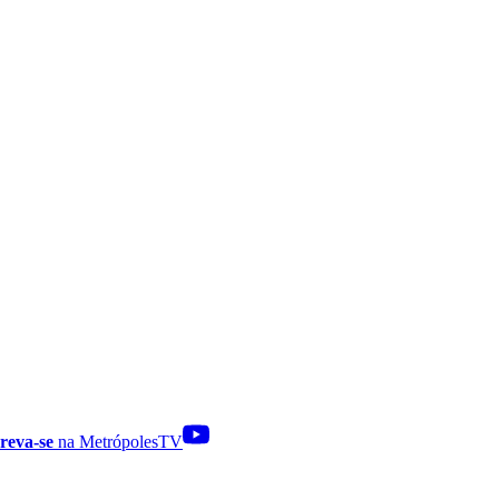
reva-se
na MetrópolesTV