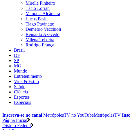
Mirelle Pinheiro
Tácio Lorran
Manoela Alcântara
Lucas Pasin
Tiago Pavinatto
Demétrio Vecchioli
Reinaldo Azevedo
Milena Teixeira
Rodrigo França
Brasil
DF
SP
MG
Mundo
Entretenimento
Vida & Estilo
Saúde
Ciência
Esportes
Especiais
Inscreva-se no canal
MetrópolesTV no
YouTube
MetrópolesTV
Insc
Página Inicial
Distrito Federal