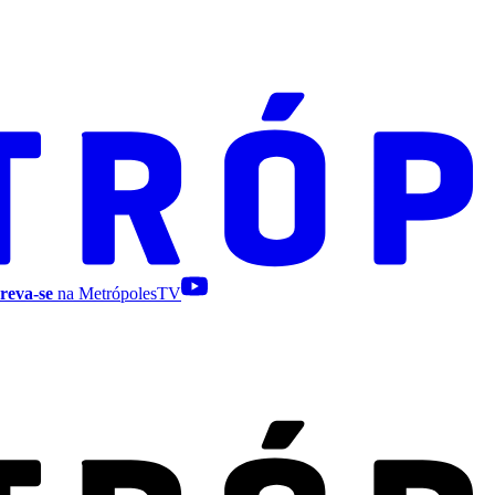
reva-se
na MetrópolesTV