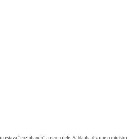
ira estava “cozinhando” a perna dele. Saldanha diz que o ministro