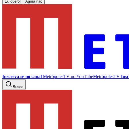
Eu quero!
Agora não
Inscreva-se no canal
MetrópolesTV no
YouTube
MetrópolesTV
Insc
Busca