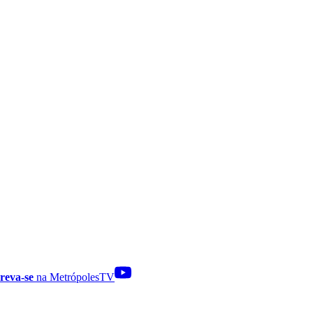
reva-se
na MetrópolesTV