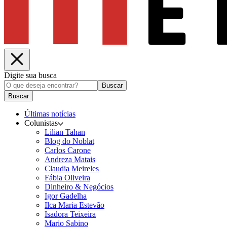
Digite sua busca
Buscar
Buscar
Últimas notícias
Colunistas
Lilian Tahan
Blog do Noblat
Carlos Carone
Andreza Matais
Claudia Meireles
Fábia Oliveira
Dinheiro & Negócios
Igor Gadelha
Ilca Maria Estevão
Isadora Teixeira
Mario Sabino