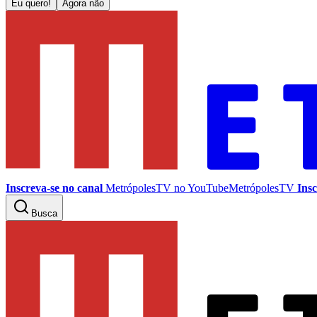
Eu quero!
Agora não
Inscreva-se no canal
MetrópolesTV no
YouTube
MetrópolesTV
Insc
Busca