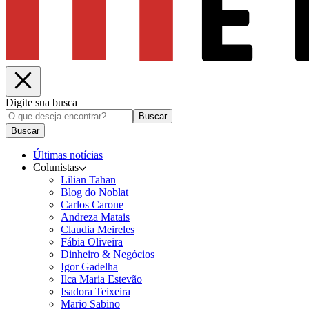
Digite sua busca
Buscar
Buscar
Últimas notícias
Colunistas
Lilian Tahan
Blog do Noblat
Carlos Carone
Andreza Matais
Claudia Meireles
Fábia Oliveira
Dinheiro & Negócios
Igor Gadelha
Ilca Maria Estevão
Isadora Teixeira
Mario Sabino