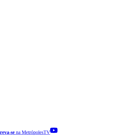
reva-se
na MetrópolesTV