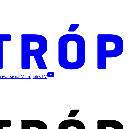
reva-se
na MetrópolesTV