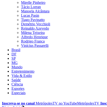
Mirelle Pinheiro
Tácio Lorran
Manoela Alcântara
Lucas Pasin
Tiago Pavinatto
Demétrio Vecchioli
Reinaldo Azevedo
Milena Teixeira
Alfredo Henrique
Rodrigo França
Vinícius Passarelli
Brasil
DF
SP
MG
Mundo
Entretenimento
Vida & Estilo
Saúde
Ciência
Esportes
Especiais
Inscreva-se no canal
MetrópolesTV no
YouTube
MetrópolesTV
Insc