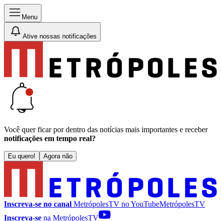
Menu
Ative nossas notificações
Você quer ficar por dentro das notícias mais importantes e receber
notificações em tempo real?
Eu quero!
Agora não
Inscreva-se no canal
MetrópolesTV no
YouTube
MetrópolesTV
Inscreva-se
na MetrópolesTV