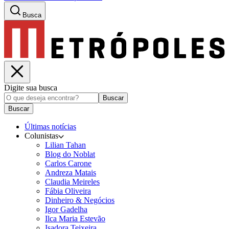
Busca
Digite sua busca
Buscar
Buscar
Últimas notícias
Colunistas
Lilian Tahan
Blog do Noblat
Carlos Carone
Andreza Matais
Claudia Meireles
Fábia Oliveira
Dinheiro & Negócios
Igor Gadelha
Ilca Maria Estevão
Isadora Teixeira