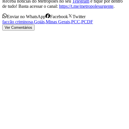
Receba notícias do Metrópoles no seu
Telegram
e fique por dentro
de tudo! Basta acessar o canal:
https://t.me/metropolesurgente
.
Enviar no WhatsApp
Facebook
Twitter
facção criminosa
,
Goiás
,
Minas Gerais
,
PCC
,
PCDF
Ver Comentários