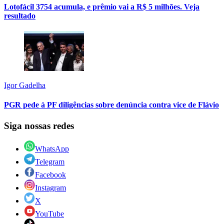
Lotofácil 3754 acumula, e prêmio vai a R$ 5 milhões. Veja
resultado
Igor Gadelha
PGR pede à PF diligências sobre denúncia contra vice de Flávio
Siga nossas redes
WhatsApp
Telegram
Facebook
Instagram
X
YouTube