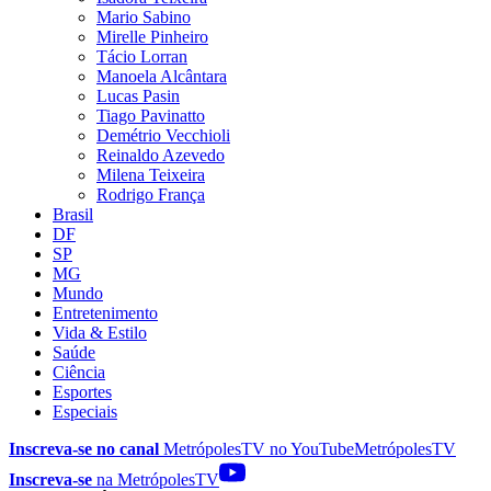
Mario Sabino
Mirelle Pinheiro
Tácio Lorran
Manoela Alcântara
Lucas Pasin
Tiago Pavinatto
Demétrio Vecchioli
Reinaldo Azevedo
Milena Teixeira
Rodrigo França
Brasil
DF
SP
MG
Mundo
Entretenimento
Vida & Estilo
Saúde
Ciência
Esportes
Especiais
Inscreva-se no canal
MetrópolesTV no
YouTube
MetrópolesTV
Inscreva-se
na MetrópolesTV