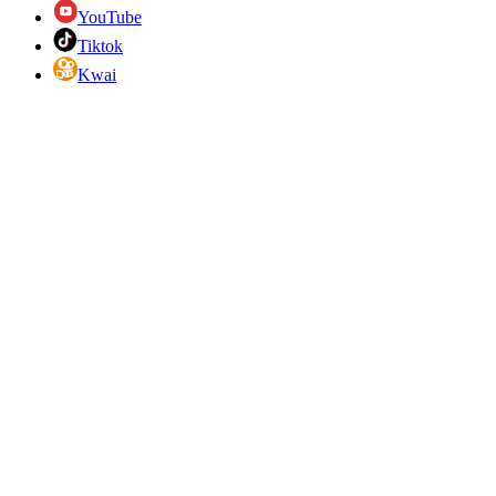
YouTube
Tiktok
Kwai