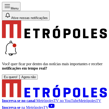
Menu
Ative nossas notificações
Você quer ficar por dentro das notícias mais importantes e receber
notificações em tempo real?
Eu quero!
Agora não
Inscreva-se no canal
MetrópolesTV no
YouTube
MetrópolesTV
Inscreva-se
na MetrópolesTV