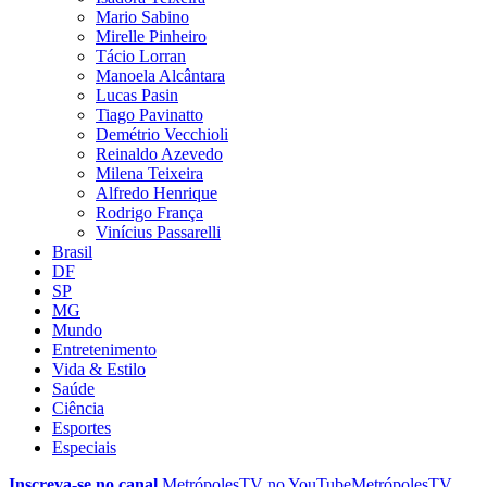
Mario Sabino
Mirelle Pinheiro
Tácio Lorran
Manoela Alcântara
Lucas Pasin
Tiago Pavinatto
Demétrio Vecchioli
Reinaldo Azevedo
Milena Teixeira
Alfredo Henrique
Rodrigo França
Vinícius Passarelli
Brasil
DF
SP
MG
Mundo
Entretenimento
Vida & Estilo
Saúde
Ciência
Esportes
Especiais
Inscreva-se no canal
MetrópolesTV no
YouTube
MetrópolesTV