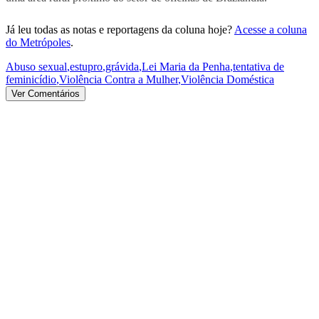
Já leu todas as notas e reportagens da coluna hoje?
Acesse a coluna
do Metrópoles
.
Abuso sexual
,
estupro
,
grávida
,
Lei Maria da Penha
,
tentativa de
feminicídio
,
Violência Contra a Mulher
,
Violência Doméstica
Ver Comentários