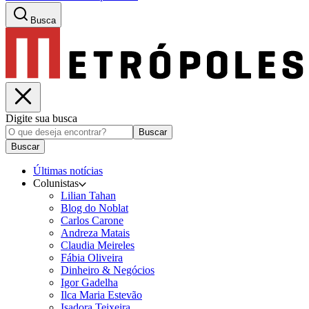
Busca
Digite sua busca
Buscar
Buscar
Últimas notícias
Colunistas
Lilian Tahan
Blog do Noblat
Carlos Carone
Andreza Matais
Claudia Meireles
Fábia Oliveira
Dinheiro & Negócios
Igor Gadelha
Ilca Maria Estevão
Isadora Teixeira