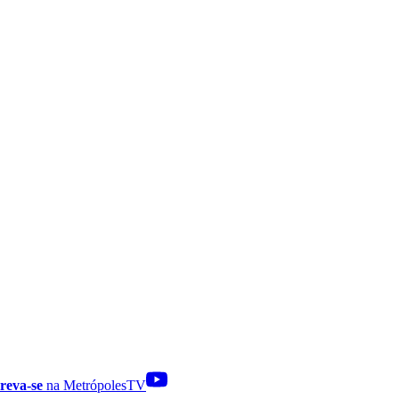
reva-se
na MetrópolesTV