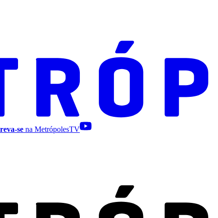
reva-se
na MetrópolesTV