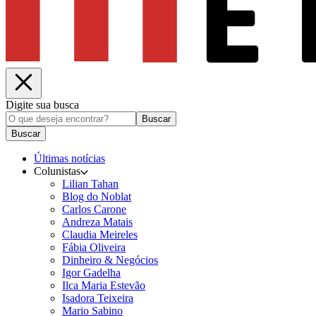
Digite sua busca
Buscar
Buscar
Últimas notícias
Colunistas
Lilian Tahan
Blog do Noblat
Carlos Carone
Andreza Matais
Claudia Meireles
Fábia Oliveira
Dinheiro & Negócios
Igor Gadelha
Ilca Maria Estevão
Isadora Teixeira
Mario Sabino