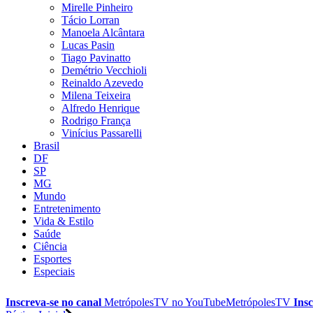
Mirelle Pinheiro
Tácio Lorran
Manoela Alcântara
Lucas Pasin
Tiago Pavinatto
Demétrio Vecchioli
Reinaldo Azevedo
Milena Teixeira
Alfredo Henrique
Rodrigo França
Vinícius Passarelli
Brasil
DF
SP
MG
Mundo
Entretenimento
Vida & Estilo
Saúde
Ciência
Esportes
Especiais
Inscreva-se no canal
MetrópolesTV no
YouTube
MetrópolesTV
Insc