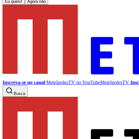
Eu quero!
Agora não
Inscreva-se no canal
MetrópolesTV no
YouTube
MetrópolesTV
Insc
Busca