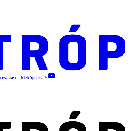
reva-se
na MetrópolesTV