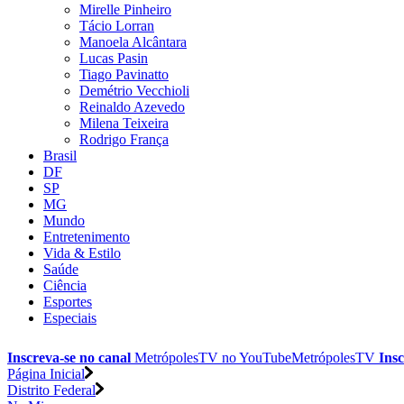
Mirelle Pinheiro
Tácio Lorran
Manoela Alcântara
Lucas Pasin
Tiago Pavinatto
Demétrio Vecchioli
Reinaldo Azevedo
Milena Teixeira
Rodrigo França
Brasil
DF
SP
MG
Mundo
Entretenimento
Vida & Estilo
Saúde
Ciência
Esportes
Especiais
Inscreva-se no canal
MetrópolesTV no
YouTube
MetrópolesTV
Insc
Página Inicial
Distrito Federal