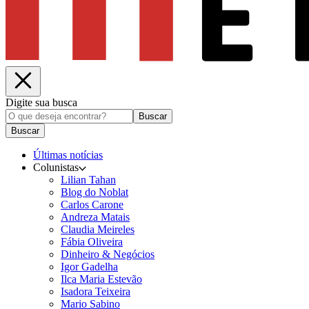
Digite sua busca
Buscar
Buscar
Últimas notícias
Colunistas
Lilian Tahan
Blog do Noblat
Carlos Carone
Andreza Matais
Claudia Meireles
Fábia Oliveira
Dinheiro & Negócios
Igor Gadelha
Ilca Maria Estevão
Isadora Teixeira
Mario Sabino