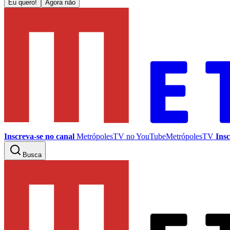
Eu quero!
Agora não
Inscreva-se no canal
MetrópolesTV no
YouTube
MetrópolesTV
Insc
Busca