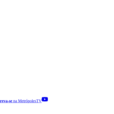
reva-se
na MetrópolesTV