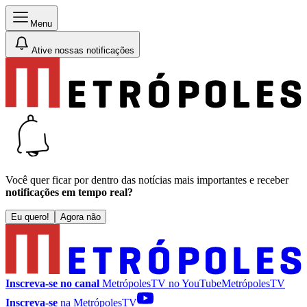
Menu
Ative nossas notificações
Você quer ficar por dentro das notícias mais importantes e receber
notificações em tempo real?
Eu quero!
Agora não
Inscreva-se no canal
MetrópolesTV no
YouTube
MetrópolesTV
Inscreva-se
na MetrópolesTV