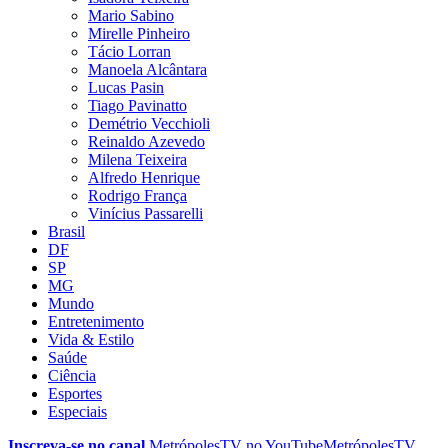
Mario Sabino
Mirelle Pinheiro
Tácio Lorran
Manoela Alcântara
Lucas Pasin
Tiago Pavinatto
Demétrio Vecchioli
Reinaldo Azevedo
Milena Teixeira
Alfredo Henrique
Rodrigo França
Vinícius Passarelli
Brasil
DF
SP
MG
Mundo
Entretenimento
Vida & Estilo
Saúde
Ciência
Esportes
Especiais
Inscreva-se no canal
MetrópolesTV no
YouTube
MetrópolesTV