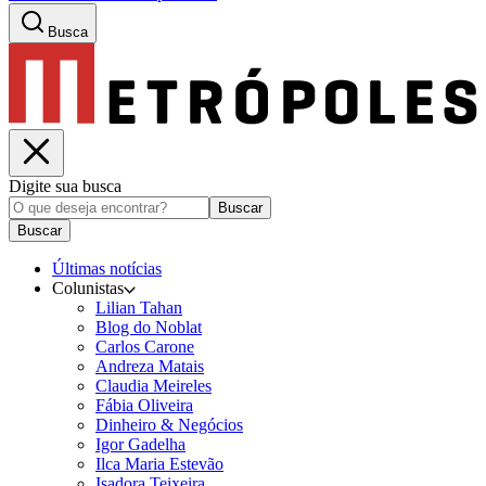
Busca
Digite sua busca
Buscar
Buscar
Últimas notícias
Colunistas
Lilian Tahan
Blog do Noblat
Carlos Carone
Andreza Matais
Claudia Meireles
Fábia Oliveira
Dinheiro & Negócios
Igor Gadelha
Ilca Maria Estevão
Isadora Teixeira