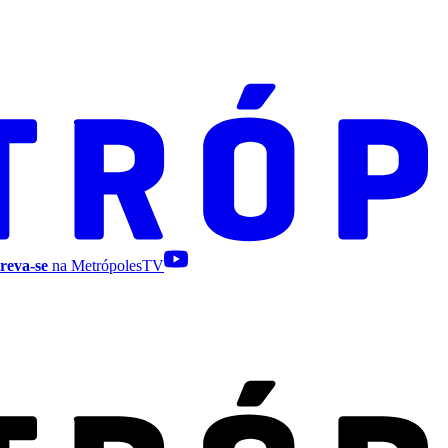
reva-se
na MetrópolesTV