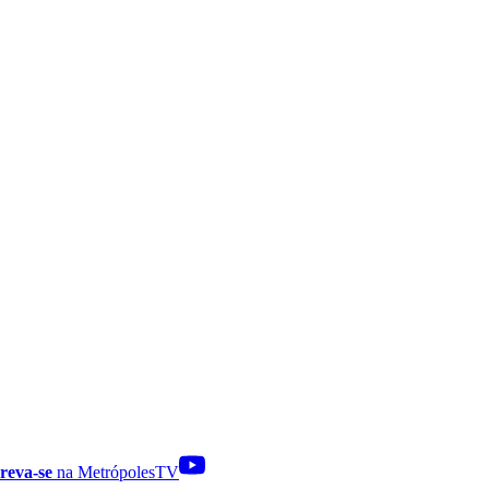
reva-se
na MetrópolesTV