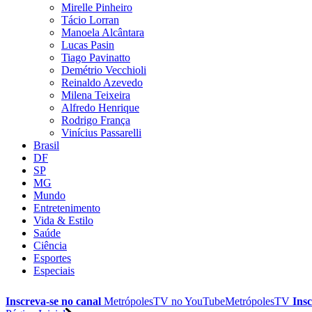
Mirelle Pinheiro
Tácio Lorran
Manoela Alcântara
Lucas Pasin
Tiago Pavinatto
Demétrio Vecchioli
Reinaldo Azevedo
Milena Teixeira
Alfredo Henrique
Rodrigo França
Vinícius Passarelli
Brasil
DF
SP
MG
Mundo
Entretenimento
Vida & Estilo
Saúde
Ciência
Esportes
Especiais
Inscreva-se no canal
MetrópolesTV no
YouTube
MetrópolesTV
Insc