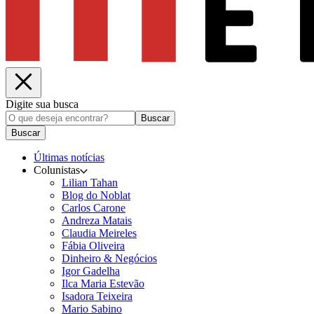
Digite sua busca
Buscar
Buscar
Últimas notícias
Colunistas
Lilian Tahan
Blog do Noblat
Carlos Carone
Andreza Matais
Claudia Meireles
Fábia Oliveira
Dinheiro & Negócios
Igor Gadelha
Ilca Maria Estevão
Isadora Teixeira
Mario Sabino