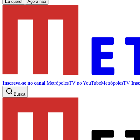
Eu quero!
Agora não
Inscreva-se no canal
MetrópolesTV no
YouTube
MetrópolesTV
Insc
Busca