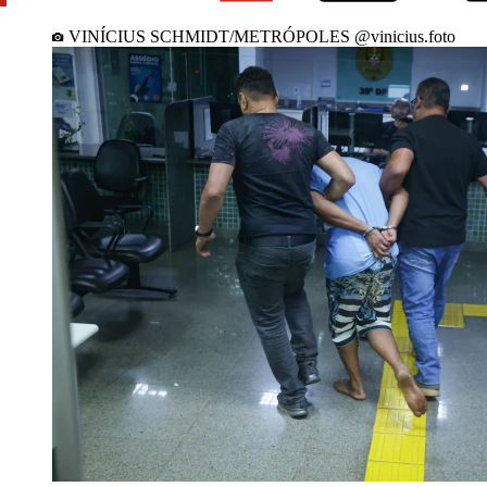
VINÍCIUS SCHMIDT/METRÓPOLES @vinicius.foto