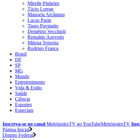
Mirelle Pinheiro
Tácio Lorran
Manoela Alcântara
Lucas Pasin
Tiago Pavinatto
Demétrio Vecchioli
Reinaldo Azevedo
Milena Teixeira
Rodrigo França
Brasil
DF
SP
MG
Mundo
Entretenimento
Vida & Estilo
Saúde
Ciência
Esportes
Especiais
Inscreva-se no canal
MetrópolesTV no
YouTube
MetrópolesTV
Insc
Página Inicial
Distrito Federal