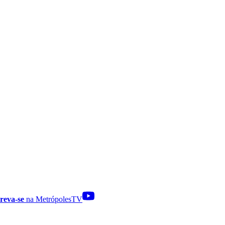
reva-se
na MetrópolesTV