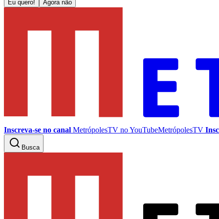
Eu quero!
Agora não
Inscreva-se no canal
MetrópolesTV no
YouTube
MetrópolesTV
Insc
Busca