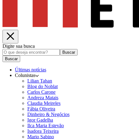
Digite sua busca
Buscar
Buscar
Últimas notícias
Colunistas
Lilian Tahan
Blog do Noblat
Carlos Carone
Andreza Matais
Claudia Meireles
Fábia Oliveira
Dinheiro & Negócios
Igor Gadelha
Ilca Maria Estevão
Isadora Teixeira
Mario Sabino