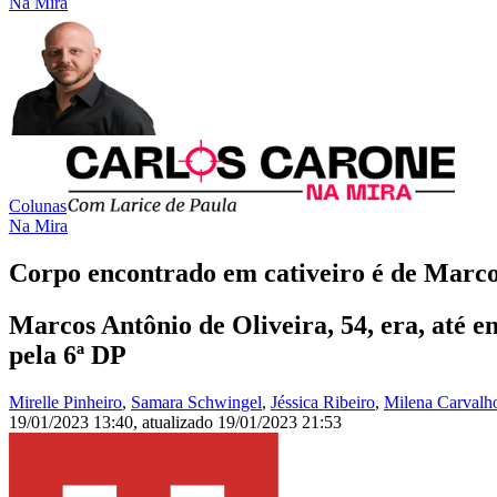
Na Mira
Colunas
Na Mira
Corpo encontrado em cativeiro é de Marco
Marcos Antônio de Oliveira, 54, era, até e
pela 6ª DP
Mirelle Pinheiro
,
Samara Schwingel
,
Jéssica Ribeiro
,
Milena Carvalh
19/01/2023 13:40
,
atualizado
19/01/2023 21:53