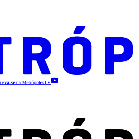
reva-se
na MetrópolesTV