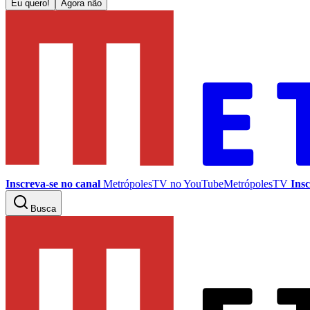
Eu quero!
Agora não
Inscreva-se no canal
MetrópolesTV no
YouTube
MetrópolesTV
Insc
Busca