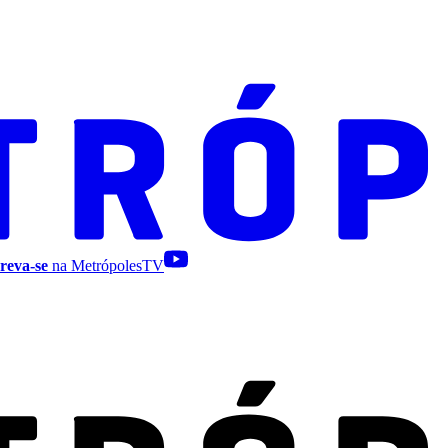
reva-se
na MetrópolesTV