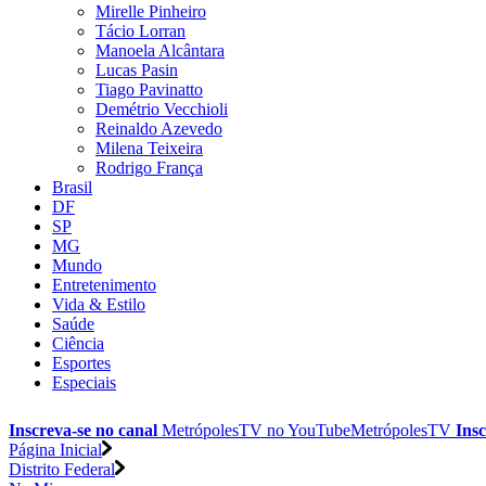
Mirelle Pinheiro
Tácio Lorran
Manoela Alcântara
Lucas Pasin
Tiago Pavinatto
Demétrio Vecchioli
Reinaldo Azevedo
Milena Teixeira
Rodrigo França
Brasil
DF
SP
MG
Mundo
Entretenimento
Vida & Estilo
Saúde
Ciência
Esportes
Especiais
Inscreva-se no canal
MetrópolesTV no
YouTube
MetrópolesTV
Insc
Página Inicial
Distrito Federal