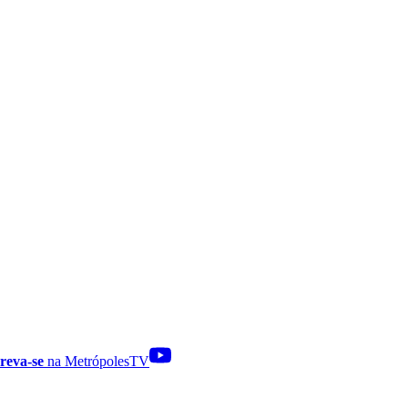
reva-se
na MetrópolesTV