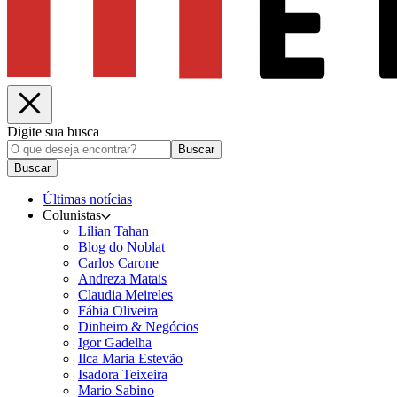
Digite sua busca
Buscar
Buscar
Últimas notícias
Colunistas
Lilian Tahan
Blog do Noblat
Carlos Carone
Andreza Matais
Claudia Meireles
Fábia Oliveira
Dinheiro & Negócios
Igor Gadelha
Ilca Maria Estevão
Isadora Teixeira
Mario Sabino