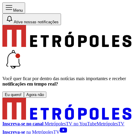
Menu
Ative nossas notificações
Você quer ficar por dentro das notícias mais importantes e receber
notificações em tempo real?
Eu quero!
Agora não
Inscreva-se no canal
MetrópolesTV no
YouTube
MetrópolesTV
Inscreva-se
na MetrópolesTV