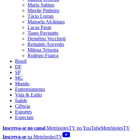
Mario Sabino
Mirelle Pinheiro
Tácio Lorran
Manoela Alcântara
Lucas Pasin
Tiago Pavinatto
Demétrio Vecchioli
Reinaldo Azevedo
Milena Teixeira
Rodrigo França
Brasil
DF
SP
MG
Mundo
Entretenimento
Vida & Estilo
Saúde
Ciência
Esportes
Especiais
Inscreva-se no canal
MetrópolesTV no
YouTube
MetrópolesTV
Inscreva-se
na MetrópolesTV