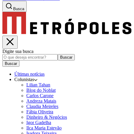
Busca
Digite sua busca
Buscar
Buscar
Últimas notícias
Colunistas
Lilian Tahan
Blog do Noblat
Carlos Carone
Andreza Matais
Claudia Meireles
Fábia Oliveira
Dinheiro & Negócios
Igor Gadelha
Ilca Maria Estevão
Isadora Teixeira