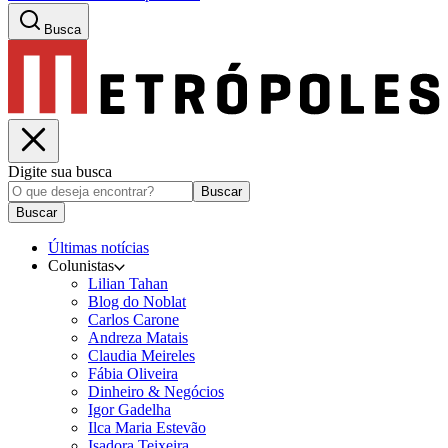
Busca
Digite sua busca
Buscar
Buscar
Últimas notícias
Colunistas
Lilian Tahan
Blog do Noblat
Carlos Carone
Andreza Matais
Claudia Meireles
Fábia Oliveira
Dinheiro & Negócios
Igor Gadelha
Ilca Maria Estevão
Isadora Teixeira