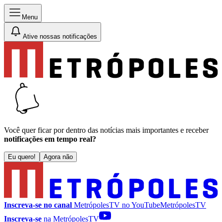
Menu
Ative nossas notificações
Você quer ficar por dentro das notícias mais importantes e receber
notificações em tempo real?
Eu quero!
Agora não
Inscreva-se no canal
MetrópolesTV no
YouTube
MetrópolesTV
Inscreva-se
na MetrópolesTV