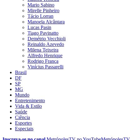
Mario Sabino
Mirelle Pinheiro
Tácio Lorran
Manoela Alcântara
Lucas Pasin
Tiago Pavinatto
Demétrio Vecchioli
Reinaldo Azevedo
Milena Teixeira
Alfredo Henrique
Rodrigo França
Vinícius Passarelli
Brasil
DF
SP
MG
Mundo
Entretenimento
Vida & Estilo
Saúde
Ciência
Esportes
Especiais
Inscreva-se no canal
MetrópolesTV no
YouTube
MetrópolesTV