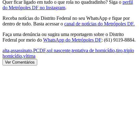
Quer ficar ligado em tudo o que rola no quadradinho? Siga o
perfil
do Metrópoles DF no Instagram
.
Receba notícias do Distrito Federal no seu WhatsApp e fique por
dentro de tudo. Basta acessar o
canal de notícias do Metrópoles DF.
Faça uma denúncia ou sugira uma reportagem sobre o Distrito
Federal por meio do
WhatsApp do Metrópoles DF
: (61) 9119-8884.
alta
,
assassinato
,
PCDF
,
sol nascente
,
tentativa de homicídio
,
tiro
,
triplo
homicídio
,
vítima
Ver Comentários