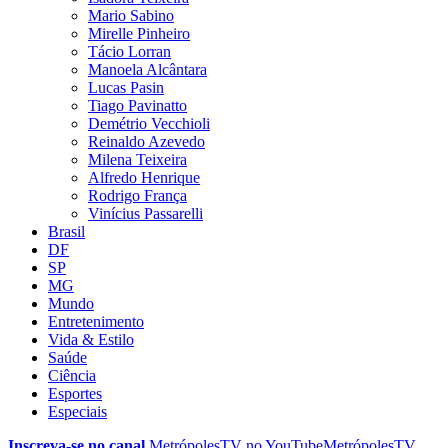
Mario Sabino
Mirelle Pinheiro
Tácio Lorran
Manoela Alcântara
Lucas Pasin
Tiago Pavinatto
Demétrio Vecchioli
Reinaldo Azevedo
Milena Teixeira
Alfredo Henrique
Rodrigo França
Vinícius Passarelli
Brasil
DF
SP
MG
Mundo
Entretenimento
Vida & Estilo
Saúde
Ciência
Esportes
Especiais
Inscreva-se no canal
MetrópolesTV no
YouTube
MetrópolesTV