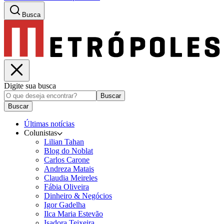
Busca
Digite sua busca
Buscar
Buscar
Últimas notícias
Colunistas
Lilian Tahan
Blog do Noblat
Carlos Carone
Andreza Matais
Claudia Meireles
Fábia Oliveira
Dinheiro & Negócios
Igor Gadelha
Ilca Maria Estevão
Isadora Teixeira