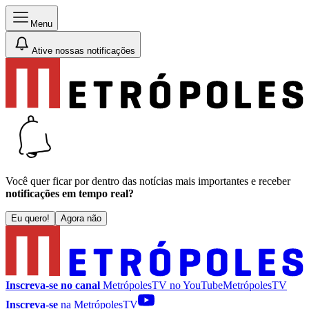
Menu
Ative nossas notificações
Você quer ficar por dentro das notícias mais importantes e receber
notificações em tempo real?
Eu quero!
Agora não
Inscreva-se no canal
MetrópolesTV no
YouTube
MetrópolesTV
Inscreva-se
na MetrópolesTV