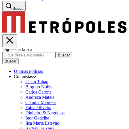
Busca
Digite sua busca
Buscar
Buscar
Últimas notícias
Colunistas
Lilian Tahan
Blog do Noblat
Carlos Carone
Andreza Matais
Claudia Meireles
Fábia Oliveira
Dinheiro & Negócios
Igor Gadelha
Ilca Maria Estevão
Isadora Teixeira