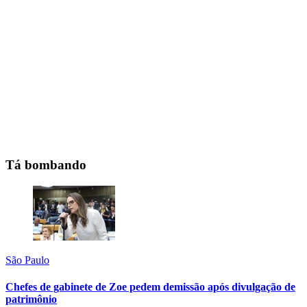
Tá bombando
São Paulo
Chefes de gabinete de Zoe pedem demissão após divulgação de
patrimônio