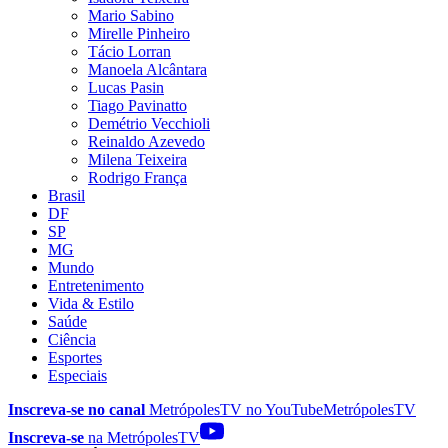
Mario Sabino
Mirelle Pinheiro
Tácio Lorran
Manoela Alcântara
Lucas Pasin
Tiago Pavinatto
Demétrio Vecchioli
Reinaldo Azevedo
Milena Teixeira
Rodrigo França
Brasil
DF
SP
MG
Mundo
Entretenimento
Vida & Estilo
Saúde
Ciência
Esportes
Especiais
Inscreva-se no canal
MetrópolesTV no
YouTube
MetrópolesTV
Inscreva-se
na MetrópolesTV