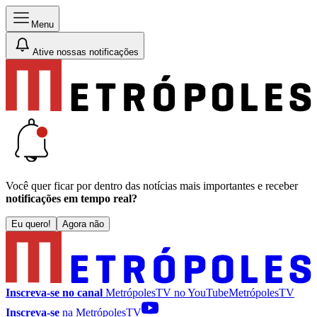
Menu
Ative nossas notificações
Você quer ficar por dentro das notícias mais importantes e receber
notificações em tempo real?
Eu quero!
Agora não
Inscreva-se no canal
MetrópolesTV no
YouTube
MetrópolesTV
Inscreva-se
na MetrópolesTV