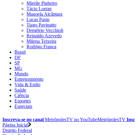
Mirelle Pinheiro
Tácio Lorran
Manoela Alcântara
Lucas Pasin
Tiago Pavinatto
Demétrio Vecchioli
Reinaldo Azevedo
Milena Teixeira
Rodrigo França
Brasil
DF
SP
MG
Mundo
Entretenimento
Vida & Estilo
Saúde
Ciência
Esportes
Especiais
Inscreva-se no canal
MetrópolesTV no
YouTube
MetrópolesTV
Insc
Página Inicial
Distrito Federal