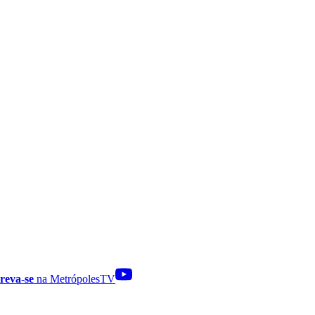
reva-se
na MetrópolesTV