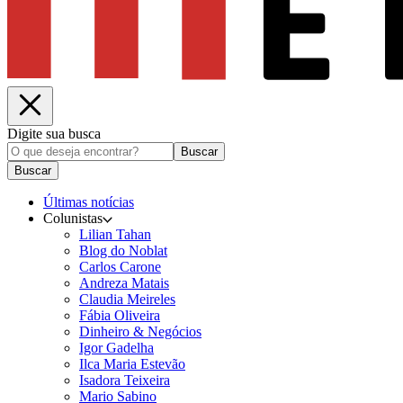
Digite sua busca
Buscar
Buscar
Últimas notícias
Colunistas
Lilian Tahan
Blog do Noblat
Carlos Carone
Andreza Matais
Claudia Meireles
Fábia Oliveira
Dinheiro & Negócios
Igor Gadelha
Ilca Maria Estevão
Isadora Teixeira
Mario Sabino