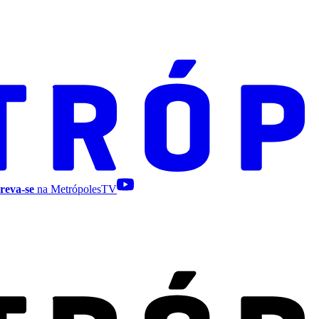
reva-se
na MetrópolesTV