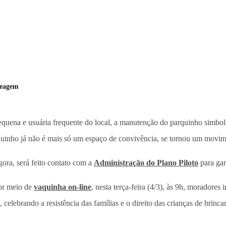
reagem
pequena e usuária frequente do local, a manutenção do parquinho simbol
quinho já não é mais só um espaço de convivência, se tornou um movime
ora, será feito contato com a
Administração do Plano Piloto
para gar
por meio de
vaquinha on-line
, nesta terça-feira (4/3), às 9h, moradore
 celebrando a resistência das famílias e o direito das crianças de brin