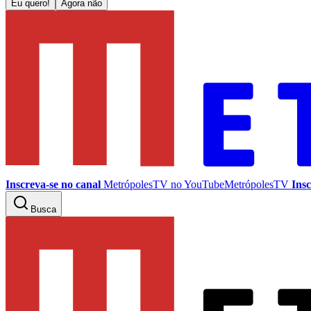
Eu quero!
Agora não
Inscreva-se no canal
MetrópolesTV no
YouTube
MetrópolesTV
Insc
Busca