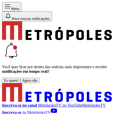
Menu
Ative nossas notificações
Você quer ficar por dentro das notícias mais importantes e receber
notificações em tempo real?
Eu quero!
Agora não
Inscreva-se no canal
MetrópolesTV no
YouTube
MetrópolesTV
Inscreva-se
na MetrópolesTV