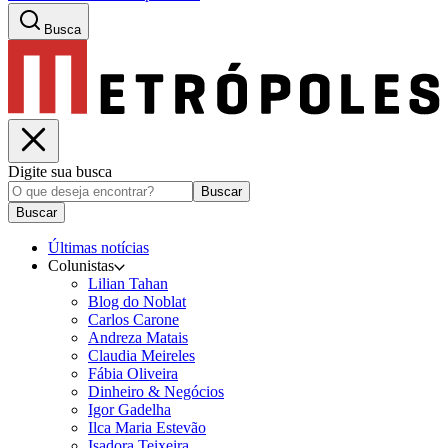
Busca
Digite sua busca
Buscar
Buscar
Últimas notícias
Colunistas
Lilian Tahan
Blog do Noblat
Carlos Carone
Andreza Matais
Claudia Meireles
Fábia Oliveira
Dinheiro & Negócios
Igor Gadelha
Ilca Maria Estevão
Isadora Teixeira