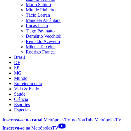
Mario Sabino
Mirelle Pinheiro
Tácio Lorran
Manoela Alcântara
Lucas Pasin
Tiago Pavinatto
Demétrio Vecchioli
Reinaldo Azevedo
Milena Teixeira
Rodrigo França
Brasil
DF
SP
MG
Mundo
Entretenimento
Vida & Estilo
Saúde
Ciência
Esportes
Especiais
Inscreva-se no canal
MetrópolesTV no
YouTube
MetrópolesTV
Inscreva-se
na MetrópolesTV