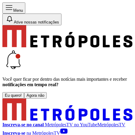
Menu
Ative nossas notificações
Você quer ficar por dentro das notícias mais importantes e receber
notificações em tempo real?
Eu quero!
Agora não
Inscreva-se no canal
MetrópolesTV no
YouTube
MetrópolesTV
Inscreva-se
na MetrópolesTV