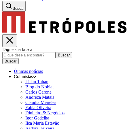
Busca
Digite sua busca
Buscar
Buscar
Últimas notícias
Colunistas
Lilian Tahan
Blog do Noblat
Carlos Carone
Andreza Matais
Claudia Meireles
Fábia Oliveira
Dinheiro & Negócios
Igor Gadelha
Ilca Maria Estevão
Isadora Teixeira