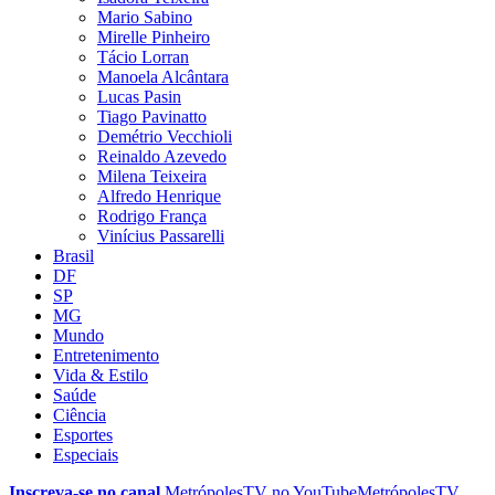
Mario Sabino
Mirelle Pinheiro
Tácio Lorran
Manoela Alcântara
Lucas Pasin
Tiago Pavinatto
Demétrio Vecchioli
Reinaldo Azevedo
Milena Teixeira
Alfredo Henrique
Rodrigo França
Vinícius Passarelli
Brasil
DF
SP
MG
Mundo
Entretenimento
Vida & Estilo
Saúde
Ciência
Esportes
Especiais
Inscreva-se no canal
MetrópolesTV no
YouTube
MetrópolesTV