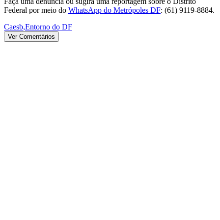
Faça uma denúncia ou sugira uma reportagem sobre o Distrito
Federal por meio do
WhatsApp do Metrópoles DF
: (61) 9119-8884.
Caesb
,
Entorno do DF
Ver Comentários