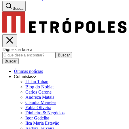
Busca
Digite sua busca
Buscar
Buscar
Últimas notícias
Colunistas
Lilian Tahan
Blog do Noblat
Carlos Carone
Andreza Matais
Claudia Meireles
Fábia Oliveira
Dinheiro & Negócios
Igor Gadelha
Ilca Maria Estevão
Isadora Teixeira