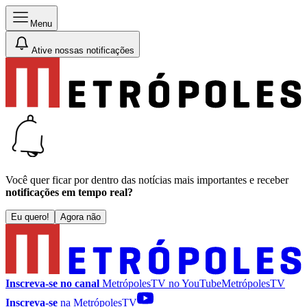
Menu
Ative nossas notificações
Você quer ficar por dentro das notícias mais importantes e receber
notificações em tempo real?
Eu quero!
Agora não
Inscreva-se no canal
MetrópolesTV no
YouTube
MetrópolesTV
Inscreva-se
na MetrópolesTV