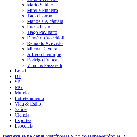
Mario Sabino
Mirelle Pinheiro
Tácio Lorran
Manoela Alcântara
Lucas Pasin
Tiago Pavinatto
Demétrio Vecchioli
Reinaldo Azevedo
Milena Teixeira
Alfredo Henrique
Rodrigo França
Vinícius Passarelli
Brasil
DF
SP
MG
Mundo
Entretenimento
Vida & Estilo
Saúde
Ciência
Esportes
Especiais
Inscreva-se no canal
MetrópolesTV no
YouTube
MetrópolesTV