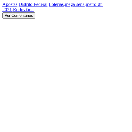
Apostas
,
Distrito Federal
,
Loterias
,
mega-sena
,
metro-df-
2021
,
Rodoviária
Ver Comentários