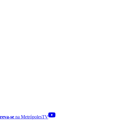
reva-se
na MetrópolesTV