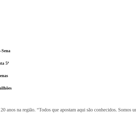
a-Sena
ta 5ª
zenas
ilhões
á 20 anos na região. “Todos que apostam aqui são conhecidos. Somos um