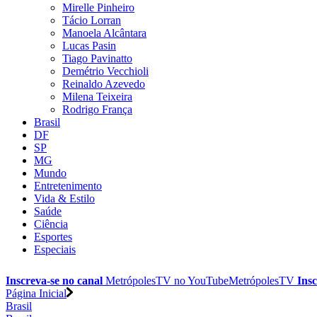
Mirelle Pinheiro
Tácio Lorran
Manoela Alcântara
Lucas Pasin
Tiago Pavinatto
Demétrio Vecchioli
Reinaldo Azevedo
Milena Teixeira
Rodrigo França
Brasil
DF
SP
MG
Mundo
Entretenimento
Vida & Estilo
Saúde
Ciência
Esportes
Especiais
Inscreva-se no canal
MetrópolesTV no
YouTube
MetrópolesTV
Insc
Página Inicial
Brasil