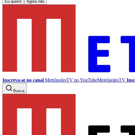
Eu quero!
Agora não
Inscreva-se no canal
MetrópolesTV no
YouTube
MetrópolesTV
Insc
Busca