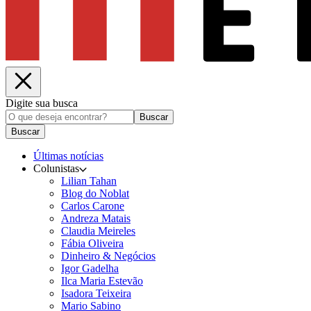
Digite sua busca
Buscar
Buscar
Últimas notícias
Colunistas
Lilian Tahan
Blog do Noblat
Carlos Carone
Andreza Matais
Claudia Meireles
Fábia Oliveira
Dinheiro & Negócios
Igor Gadelha
Ilca Maria Estevão
Isadora Teixeira
Mario Sabino