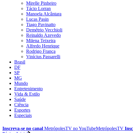
Mirelle Pinheiro
Tácio Lorran
Manoela Alcântara
Lucas Pasin
Tiago Pavinatto
Demétrio Vecchioli
Reinaldo Azevedo
Milena Teixeira
Alfredo Henrique
Rodrigo França
Vinícius Passarelli
Brasil
DF
SP
MG
Mundo
Entretenimento
Vida & Estilo
Saúde
Ciência
Esportes
Especiais
Inscreva-se no canal
MetrópolesTV no
YouTube
MetrópolesTV
Insc