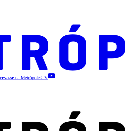
reva-se
na MetrópolesTV