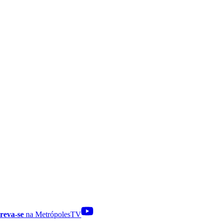
reva-se
na MetrópolesTV