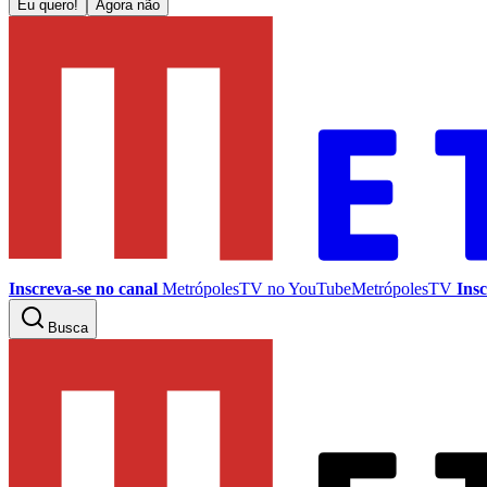
Eu quero!
Agora não
Inscreva-se no canal
MetrópolesTV no
YouTube
MetrópolesTV
Insc
Busca