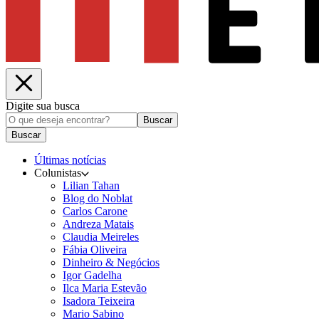
Digite sua busca
Buscar
Buscar
Últimas notícias
Colunistas
Lilian Tahan
Blog do Noblat
Carlos Carone
Andreza Matais
Claudia Meireles
Fábia Oliveira
Dinheiro & Negócios
Igor Gadelha
Ilca Maria Estevão
Isadora Teixeira
Mario Sabino