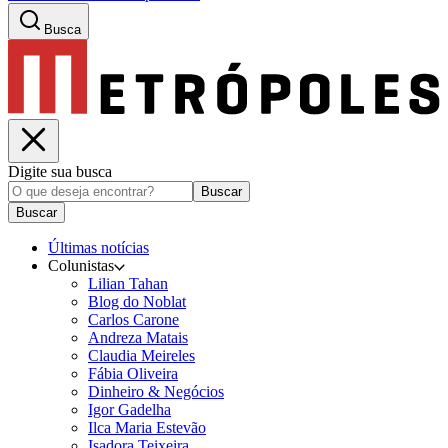
Busca
Digite sua busca
Buscar
Buscar
Últimas notícias
Colunistas
Lilian Tahan
Blog do Noblat
Carlos Carone
Andreza Matais
Claudia Meireles
Fábia Oliveira
Dinheiro & Negócios
Igor Gadelha
Ilca Maria Estevão
Isadora Teixeira