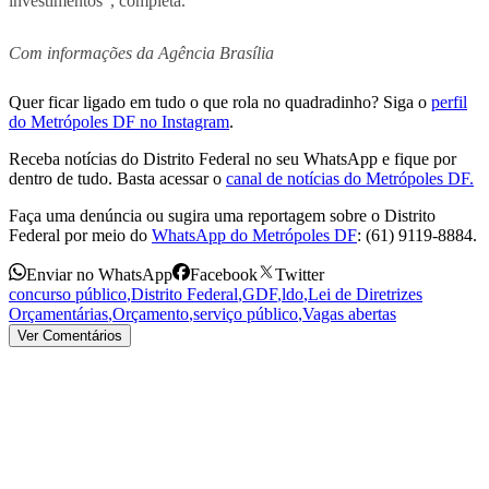
investimentos”, completa.
Com informações da Agência Brasília
Quer ficar ligado em tudo o que rola no quadradinho? Siga o
perfil
do Metrópoles DF no Instagram
.
Receba notícias do Distrito Federal no seu WhatsApp e fique por
dentro de tudo. Basta acessar o
canal de notícias do Metrópoles DF.
Faça uma denúncia ou sugira uma reportagem sobre o Distrito
Federal por meio do
WhatsApp do Metrópoles DF
: (61) 9119-8884.
Enviar no WhatsApp
Facebook
Twitter
concurso público
,
Distrito Federal
,
GDF
,
ldo
,
Lei de Diretrizes
Orçamentárias
,
Orçamento
,
serviço público
,
Vagas abertas
Ver Comentários