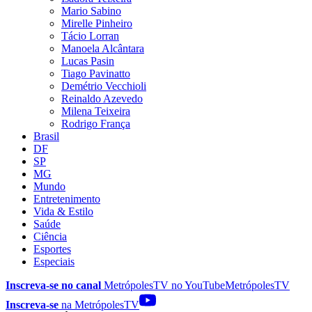
Mario Sabino
Mirelle Pinheiro
Tácio Lorran
Manoela Alcântara
Lucas Pasin
Tiago Pavinatto
Demétrio Vecchioli
Reinaldo Azevedo
Milena Teixeira
Rodrigo França
Brasil
DF
SP
MG
Mundo
Entretenimento
Vida & Estilo
Saúde
Ciência
Esportes
Especiais
Inscreva-se no canal
MetrópolesTV no
YouTube
MetrópolesTV
Inscreva-se
na MetrópolesTV