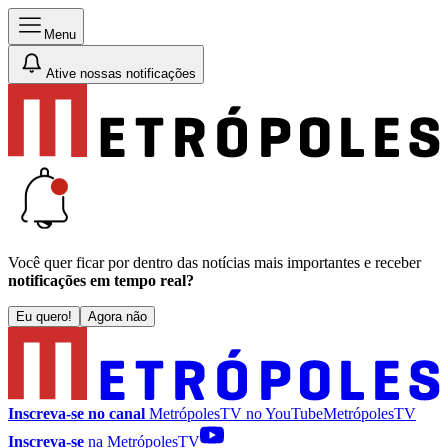
Menu
Ative nossas notificações
Você quer ficar por dentro das notícias mais importantes e receber
notificações em tempo real?
Eu quero!
Agora não
Inscreva-se no canal
MetrópolesTV no
YouTube
MetrópolesTV
Inscreva-se
na MetrópolesTV