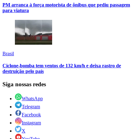
PM arranca à força motorista de ônibus que pediu passagem
para viatura
Brasil
Ciclone-bomba tem ventos de 132 km/h e deixa rastro de
destruição pelo país
Siga nossas redes
WhatsApp
Telegram
Facebook
Instagram
X
YouTube