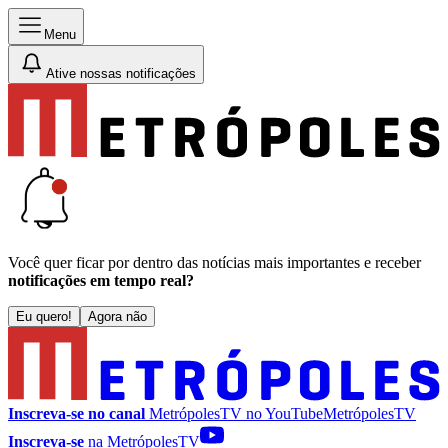
Menu
Ative nossas notificações
Você quer ficar por dentro das notícias mais importantes e receber
notificações em tempo real?
Eu quero!
Agora não
Inscreva-se no canal
MetrópolesTV no
YouTube
MetrópolesTV
Inscreva-se
na MetrópolesTV