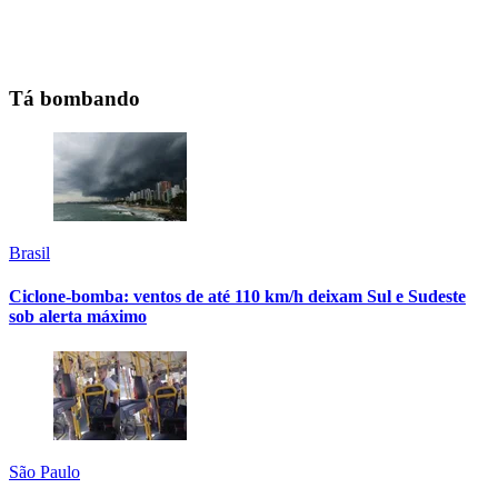
Tá bombando
Brasil
Ciclone-bomba: ventos de até 110 km/h deixam Sul e Sudeste
sob alerta máximo
São Paulo