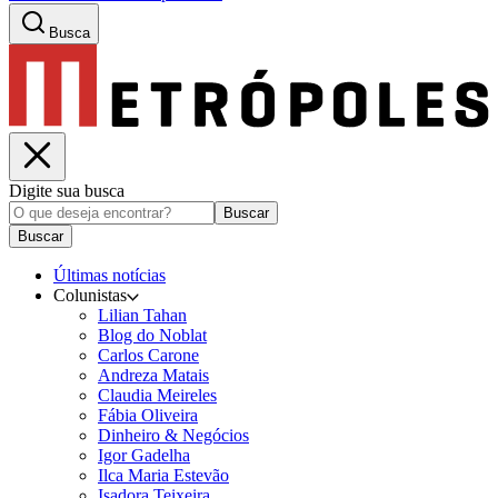
Busca
Digite sua busca
Buscar
Buscar
Últimas notícias
Colunistas
Lilian Tahan
Blog do Noblat
Carlos Carone
Andreza Matais
Claudia Meireles
Fábia Oliveira
Dinheiro & Negócios
Igor Gadelha
Ilca Maria Estevão
Isadora Teixeira