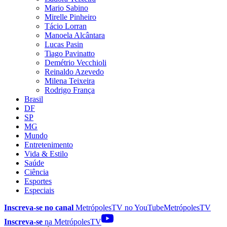
Mario Sabino
Mirelle Pinheiro
Tácio Lorran
Manoela Alcântara
Lucas Pasin
Tiago Pavinatto
Demétrio Vecchioli
Reinaldo Azevedo
Milena Teixeira
Rodrigo França
Brasil
DF
SP
MG
Mundo
Entretenimento
Vida & Estilo
Saúde
Ciência
Esportes
Especiais
Inscreva-se no canal
MetrópolesTV no
YouTube
MetrópolesTV
Inscreva-se
na MetrópolesTV