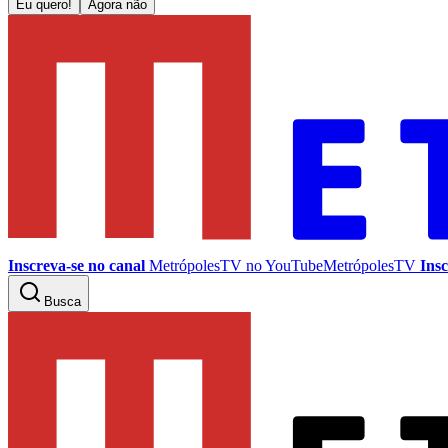
Eu quero!
Agora não
Inscreva-se no canal
MetrópolesTV no
YouTube
MetrópolesTV
Insc
Busca