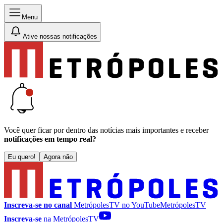
Menu
Ative nossas notificações
Você quer ficar por dentro das notícias mais importantes e receber
notificações em tempo real?
Eu quero!
Agora não
Inscreva-se no canal
MetrópolesTV no
YouTube
MetrópolesTV
Inscreva-se
na MetrópolesTV