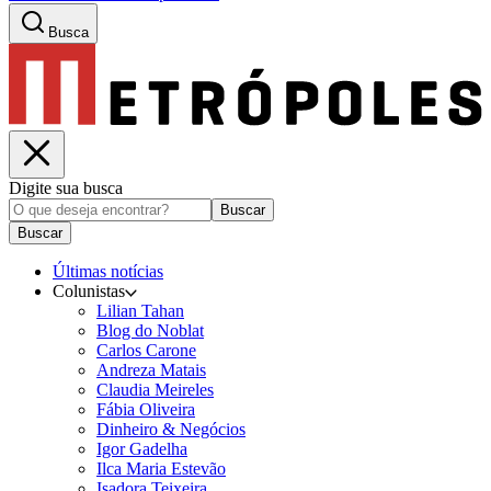
Busca
Digite sua busca
Buscar
Buscar
Últimas notícias
Colunistas
Lilian Tahan
Blog do Noblat
Carlos Carone
Andreza Matais
Claudia Meireles
Fábia Oliveira
Dinheiro & Negócios
Igor Gadelha
Ilca Maria Estevão
Isadora Teixeira