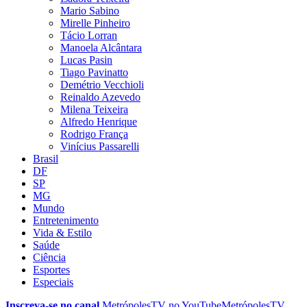
Mario Sabino
Mirelle Pinheiro
Tácio Lorran
Manoela Alcântara
Lucas Pasin
Tiago Pavinatto
Demétrio Vecchioli
Reinaldo Azevedo
Milena Teixeira
Alfredo Henrique
Rodrigo França
Vinícius Passarelli
Brasil
DF
SP
MG
Mundo
Entretenimento
Vida & Estilo
Saúde
Ciência
Esportes
Especiais
Inscreva-se no canal
MetrópolesTV no
YouTube
MetrópolesTV