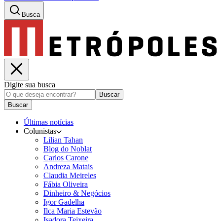
Busca
Digite sua busca
Buscar
Buscar
Últimas notícias
Colunistas
Lilian Tahan
Blog do Noblat
Carlos Carone
Andreza Matais
Claudia Meireles
Fábia Oliveira
Dinheiro & Negócios
Igor Gadelha
Ilca Maria Estevão
Isadora Teixeira