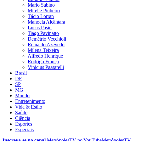
Mario Sabino
Mirelle Pinheiro
Tácio Lorran
Manoela Alcântara
Lucas Pasin
Tiago Pavinatto
Demétrio Vecchioli
Reinaldo Azevedo
Milena Teixeira
Alfredo Henrique
Rodrigo França
Vinícius Passarelli
Brasil
DF
SP
MG
Mundo
Entretenimento
Vida & Estilo
Saúde
Ciência
Esportes
Especiais
Inscreva-se no canal
MetrópolesTV no
YouTube
MetrópolesTV