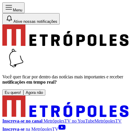
Menu
Ative nossas notificações
Você quer ficar por dentro das notícias mais importantes e receber
notificações em tempo real?
Eu quero!
Agora não
Inscreva-se no canal
MetrópolesTV no
YouTube
MetrópolesTV
Inscreva-se
na MetrópolesTV