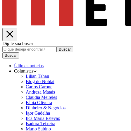
Digite sua busca
Buscar
Buscar
Últimas notícias
Colunistas
Lilian Tahan
Blog do Noblat
Carlos Carone
Andreza Matais
Claudia Meireles
Fábia Oliveira
Dinheiro & Negócios
Igor Gadelha
Ilca Maria Estevão
Isadora Teixeira
Mario Sabino