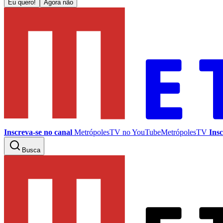
Eu quero!
Agora não
Inscreva-se no canal
MetrópolesTV no
YouTube
MetrópolesTV
Insc
Busca