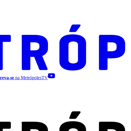
reva-se
na MetrópolesTV