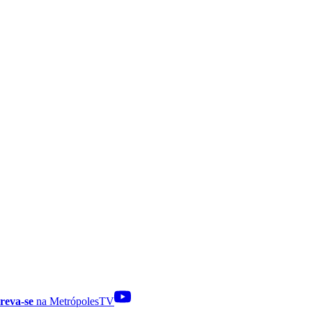
reva-se
na MetrópolesTV