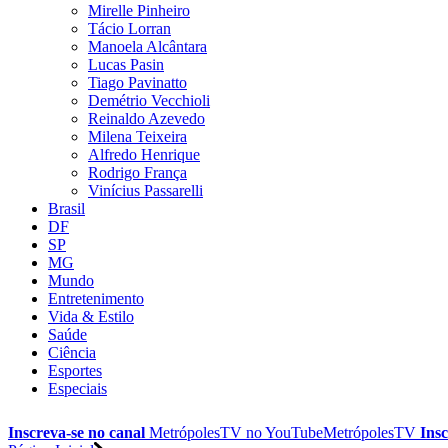
Mirelle Pinheiro
Tácio Lorran
Manoela Alcântara
Lucas Pasin
Tiago Pavinatto
Demétrio Vecchioli
Reinaldo Azevedo
Milena Teixeira
Alfredo Henrique
Rodrigo França
Vinícius Passarelli
Brasil
DF
SP
MG
Mundo
Entretenimento
Vida & Estilo
Saúde
Ciência
Esportes
Especiais
Inscreva-se no canal
MetrópolesTV no
YouTube
MetrópolesTV
Insc